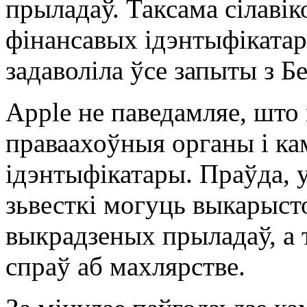
прыладаў. Таксама сілавіко
фінансавых ідэнтыфікатар
задаволіла ўсе запыты з Бе
Apple не паведамляе, што 
праваахоўныя органы і ка
ідэнтыфікатары. Праўда, 
зьвесткі могуць выкарыст
выкрадзеных прыладаў, а 
спраў аб махлярстве.