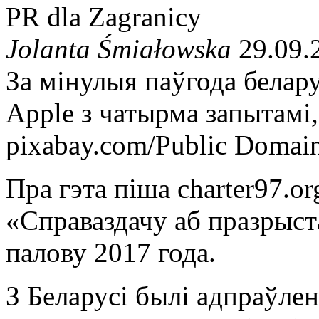
PR dla Zagranicy
Jolanta Śmiałowska
29.09.
За мінулыя паўгода белару
Apple з чатырма запытамі,
pixabay.com/Public Domai
Пра гэта піша charter97.o
«Справаздачу аб празрыст
палову 2017 года.
З Беларусі былі адпраўле