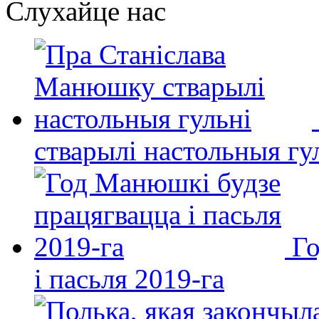
Слухайце нас
стварылі настольныя гу
Го
і пасьля 2019-га