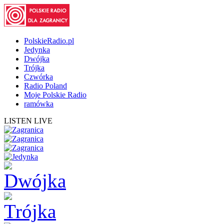
PolskieRadio.pl
Jedynka
Dwójka
Trójka
Czwórka
Radio Poland
Moje Polskie Radio
ramówka
LISTEN LIVE