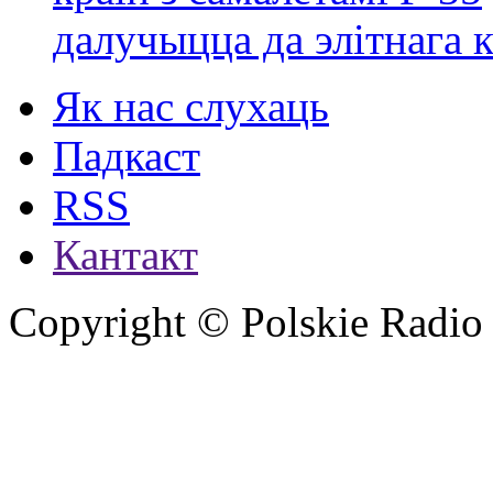
далучыцца да элітнага ко
Як нас слухаць
Падкаст
RSS
Кантакт
Copyright © Polskie Radio