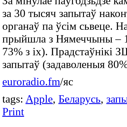
За мінулае паўгодзьдзе к
за 30 тысяч запытаў нако
органаў па ўсім сьвеце. 
прыйшла з Нямеччыны – 12
73% з іх). Прадстаўнікі З
запытаў (задаволеныя 80%)
euroradio.fm
/яс
tags:
Apple
,
Беларусь
,
зап
Print