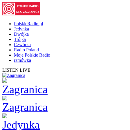
PolskieRadio.pl
Jedynka
Dwójka
Trójka
Czwórka
Radio Poland
Moje Polskie Radio
ramówka
LISTEN LIVE