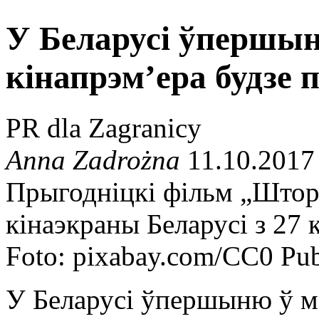
У Беларусі ўпершы
кінапрэм’ера будзе 
PR dla Zagranicy
Anna Zadrożna
11.10.2017
Прыгодніцкі фільм „Шторм
кінаэкраны Беларусі з 27 
Foto: pixabay.com/CC0 Pu
У Беларусі ўпершыню ў м