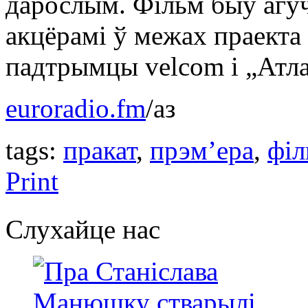
дарослым. Фільм быў агу
акцёрамі ў межах праекта
падтрымцы velcom і „Атла
euroradio.fm
/аз
tags:
пракат
,
прэм’ера
,
філ
Print
Слухайце нас