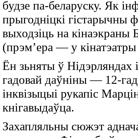
будзе па-беларуску. Як ін
прыгодніцкі гістарычны 
выходзіць на кінаэкраны Б
(прэм’ера — у кінатэатры
Ён зьняты ў Нідэрляндах і
гадовай даўніны — 12-га
інквізыцыі рукапіс Марці
кнігавыдаўца.
Захапляльны сюжэт аднача