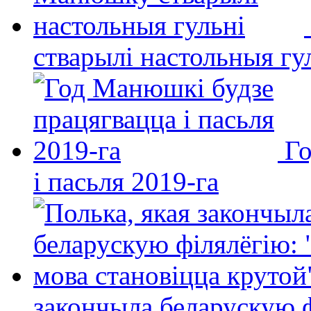
стварылі настольныя гу
Го
і пасьля 2019-га
закончыла беларускую фі