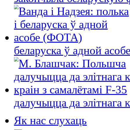
беларуска ў адной асо
далучыцца да элітнага ко
Як нас слухаць