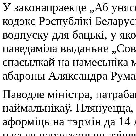
У законапраекце „Аб уня
кодэкс Рэспублікі Белару
водпуску для бацькі, у яко
паведаміла выданьне „Сов
спасылкай на намесьніка 
абароны Аляксандра Рума
Паводле міністра, патраба
наймальнікаў. Плянуецца,
аформіць на тэрмін да 14
пасьля нараджэньня дзіцяц