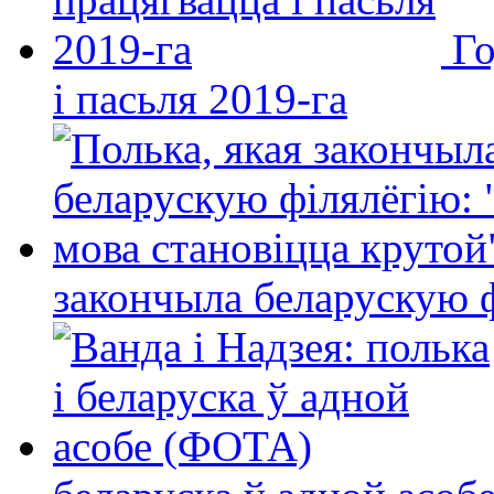
Го
і пасьля 2019-га
закончыла беларускую фі