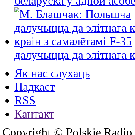
беларуска ў адной асо
далучыцца да элітнага ко
Як нас слухаць
Падкаст
RSS
Кантакт
Copyright © Polskie Radio