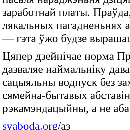
заработнай платы. Праўда
лякальных пагадненьнях 
— гэта ўжо будзе выраша
Цяпер дзейнічае норма Пр
дазваляе наймальніку дав
сацыяльны водпуск без за
сямейна-бытавых абставін
рэкамэндацыйны, а не аба
svaboda.org
/аз