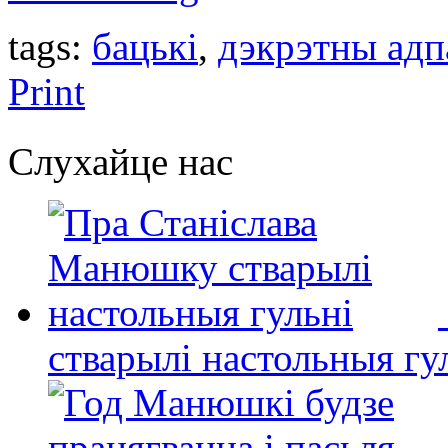
tags:
бацькі
,
дэкрэтны адп
Print
Слухайце нас
стварылі настольныя гу