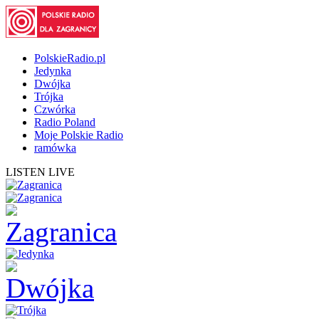
PolskieRadio.pl
Jedynka
Dwójka
Trójka
Czwórka
Radio Poland
Moje Polskie Radio
ramówka
LISTEN LIVE