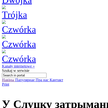
Kanały internetowe »
Szukaj
w serwisie
Навіны
Папулярнае
Пра нас
Кантакт
Print
У Слуцку затрыман