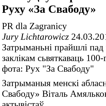
Руху «За Свабоду»
PR dla Zagranicy
Jury Lichtarowicz
24.03.20
Затрыманьні прайшлі пад ч
заклікам сьвяткаваць 100-
фота: Рух "За Свабоду"
Затрыманыя менскі аблас
Свабоду» Віталь Амяльков
актывістаў.