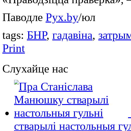
Паводле
Pyx.by
/юл
tags:
БНР
,
гадавінa
,
затры
Print
Слухайце нас
стварылі настольныя гу