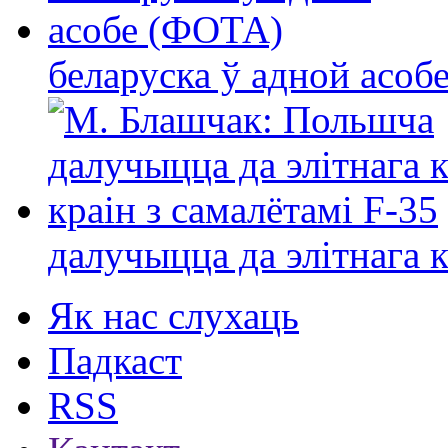
беларуска ў адной асо
далучыцца да элітнага ко
Як нас слухаць
Падкаст
RSS