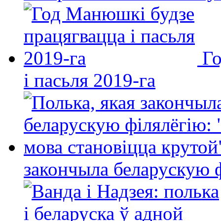
Го
і пасьля 2019-га
закончыла беларускую фі