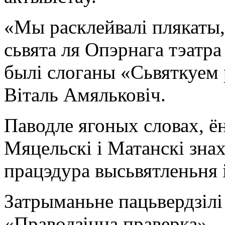
«Мы расклейвалі плякаты,
сьвята ля Опэрнага тэатра
былі слоганы «Сьвяткуем 
Віталь Амяльковіч.
Паводле ягоных словах, ё
Мяцельскі і Матанскі знах
працэдура высьвятленьня і
Затрыманьне пацьвердзілі 
«Праводзіцца праверка», 