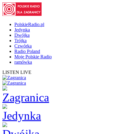
PolskieRadio.pl
Jedynka
Dwójka
Trójka
Czwórka
Radio Poland
Moje Polskie Radio
ramówka
LISTEN LIVE