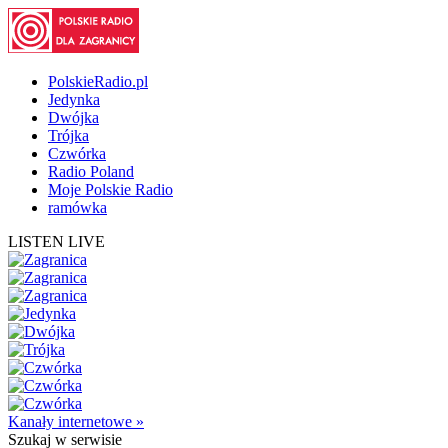
PolskieRadio.pl
Jedynka
Dwójka
Trójka
Czwórka
Radio Poland
Moje Polskie Radio
ramówka
LISTEN LIVE
Kanały internetowe »
Szukaj
w serwisie