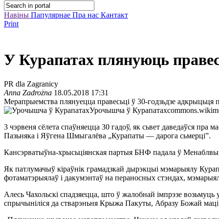
Навіны
Папулярнае
Пра нас
Кантакт
Print
У Курапатах плянуюць правес
PR dla Zagranicy
Anna Zadrożna
18.05.2018 17:31
Мерапрыемства плянуецца правесьці ў 30-годзьдзе адкрыцьця 
Урочышча ў Курапатах
commons.wikime
3 чэрвеня сёлета спаўняецца 30 гадоў, як сьвет даведаўся пра м
Пазьняка і Яўгена Шмыгалёва „Курапаты — дарога сьмерці”.
Кансэрватыўна-хрысьціянская партыя БНФ падала ў Менаблвыка
Як патлумачыў кіраўнік грамадзкай дырэкцыі мэмарыялу Кура
фотаматэрыялаў і дакумэнтаў на пераносных стэндах, мэмарыял
Алесь Чахольскі спадзяецца, што ў жалобнай імпрэзе возьмуць у
спрычыніліся да стварэньня Крыжа Пакуты, Абразу Божай маці