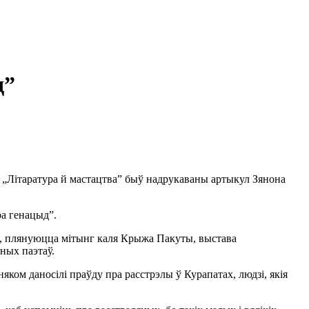
д”
эце „Літаратура й мастацтва” быў надрукаваны артыкул Зянона
а генацыд”.
, плянуюцца мітынг каля Крыжа Пакуты, выстава
ных паэтаў.
яком даносілі праўду пра расстрэлы ў Курапатах, людзі, якія