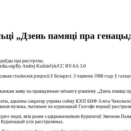
ьці „Дзень памяці пра генацы
праўды пра расстрэлы.
dia.org/By Andrej Kuźniečyk/CC BY-SA 3.0
асавыя сталінскія рэпрэсіі ў Беларусі. 3 чэрвеня 1988 году ў газ
нкам заяву на правядзеньне мітынгу-рэквіему „Дзень памяці пр
паты, адказны сакратар управы сойму КХП БНФ Алесь Чахольскі
ьная музыка, чытаньне на курапацкай Галгофе вершаў расстраля
дзел людзі, якія разам з адкрывальнікам Курапатаў Зянонам Пазьн
 Курапацкай усіх расстраляных.