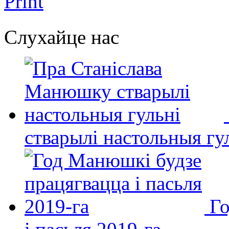
Print
Слухайце нас
стварылі настольныя гу
Го