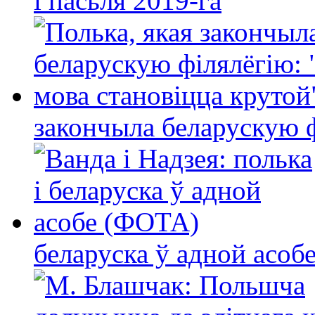
і пасьля 2019-га
закончыла беларускую фі
беларуска ў адной асо