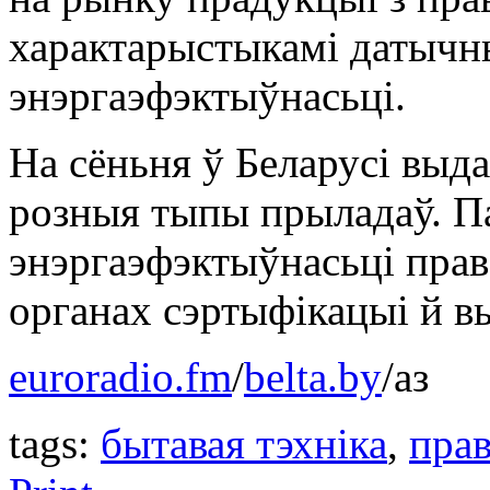
характарыстыкамі датычн
энэргаэфэктыўнасьці.
На сёньня ў Беларусі выда
розныя тыпы прыладаў. П
энэргаэфэктыўнасьці прав
органах сэртыфікацыі й 
euroradio.fm
/
belta.by
/аз
tags:
бытавая тэхніка
,
пра