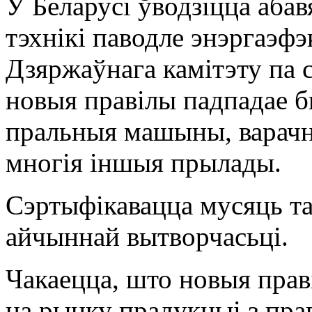
У Беларусі ўводзіцца аба
тэхнікі паводле энэргаэф
Дзяржаўнага камітэту па с
новыя правілы падпадае б
пральныя машыны, варачн
многія іншыя прылады.
Сэртыфікавацца мусяць та
айчыннай вытворчасьці.
Чакаецца, што новыя пра
на рынку прадукцыі з пра