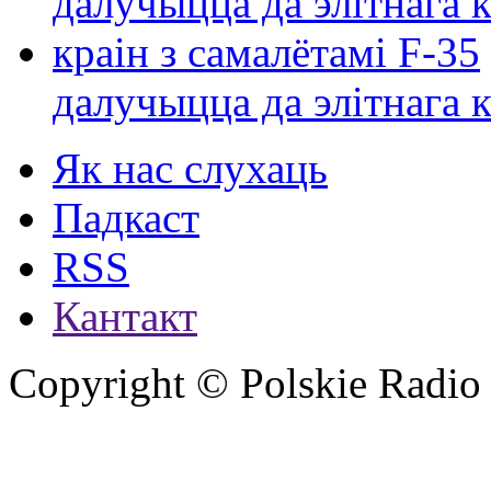
далучыцца да элітнага ко
Як нас слухаць
Падкаст
RSS
Кантакт
Copyright © Polskie Radio