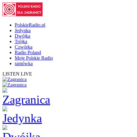
PolskieRadio.pl
Jedynka
Dwójka
Trójka
Czwórka
Radio Poland
Moje Polskie Radio
ramówka
LISTEN LIVE