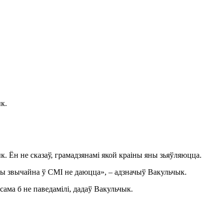
к.
. Ён не сказаў, грамадзянамі якой краіны яны зьяўляюцца.
эчы звычайна ў СМІ не даюцца», – адзначыў Вакульчык.
сама б не паведамілі, дадаў Вакульчык.