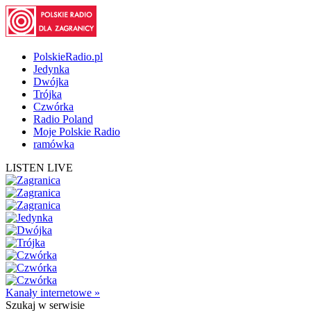
PolskieRadio.pl
Jedynka
Dwójka
Trójka
Czwórka
Radio Poland
Moje Polskie Radio
ramówka
LISTEN LIVE
Kanały internetowe »
Szukaj
w serwisie