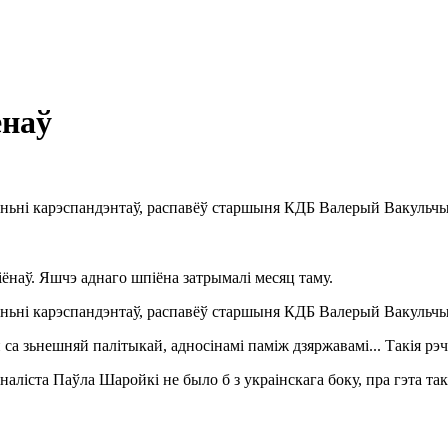
ёнаў
таньні карэспандэнтаў, распавёў старшыня КДБ Валерый Вакульчы
іёнаў. Яшчэ аднаго шпіёна затрымалі месяц таму.
аньні карэспандэнтаў, распавёў старшыня КДБ Валерый Вакульчык
 са зьнешняй палітыкай, адносінамі паміж дзяржавамі... Такія р
аліста Паўла Шаройкі не было б з украінскага боку, пра гэта так