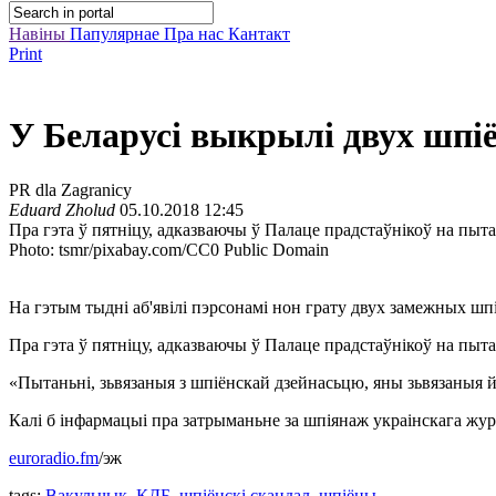
Навіны
Папулярнае
Пра нас
Кантакт
Print
У Беларусі выкрылі двух шпі
PR dla Zagranicy
Eduard Zholud
05.10.2018 12:45
Пра гэта ў пятніцу, адказваючы ў Палаце прадстаўнікоў на пы
Photo: tsmr/pixabay.com/CC0 Public Domain
На гэтым тыдні аб'явілі пэрсонамі нон грату двух замежных шп
Пра гэта ў пятніцу, адказваючы ў Палаце прадстаўнікоў на пыт
«Пытаньні, зьвязаныя з шпіёнскай дзейнасьцю, яны зьвязаныя й
Калі б інфармацыі пра затрыманьне за шпіянаж украінскага журн
euroradio.fm
/эж
tags:
Вакульчык
,
КДБ
,
шпіёнскі скандал
,
шпіёны