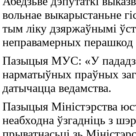
Абедзьве дэпутаткі выказв
вольнае выкарыстаньне гіс
тым ліку дзяржаўнымі ўста
неправамерных перашкод 
Пазыцыя МУС: «У пададз
нарматыўных праўных зага
датычацца ведамства.
Пазыцыя Міністэрства юс
неабходна ўзгадніць з шэ
прыватнасьці зь Міністэр