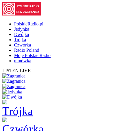
PolskieRadio.pl
Jedynka
Dwójka
Trójka
Czwórka
Radio Poland
Moje Polskie Radio
ramówka
LISTEN LIVE