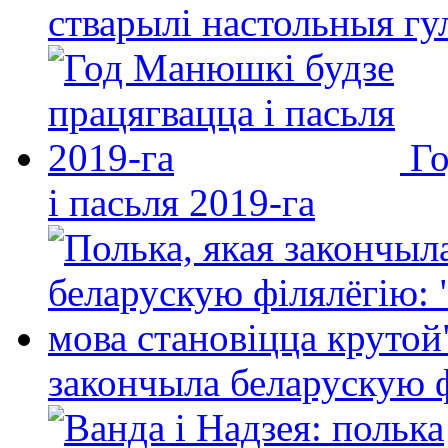
стварылі настольныя гу
Го
і пасьля 2019-га
закончыла беларускую фі