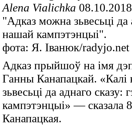
Alena Vialichka
08.10.2018
"Адказ можна зьвесьці да 
нашай кампэтэнцыі".
фота: Я. Іванюк/radyjo.net
Адказ прыйшоў на імя дэп
Ганны Канапацкай. «Калі к
зьвесьці да аднаго сказу:
кампэтэнцыі» — сказала 8
Канапацкая.