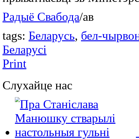
Радыё Свабода
/ав
tags:
Беларусь
,
бел-чырвон
Беларусі
Print
Слухайце нас