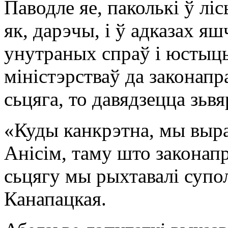
Паводле яе, паколькі ў лі
як, дарэчы, і ў адказах я
унутраных спраў і юстыцы
міністэрстваў да законапр
сьцяга, то давядзецца зьв
«Куды канкрэтна, мы выр
Анісім, таму што законап
сьцягу мы рыхтавалі супо
Канапацкая.