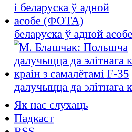
беларуска ў адной асо
далучыцца да элітнага ко
Як нас слухаць
Падкаст
RSS