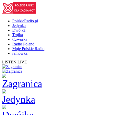
PolskieRadio.pl
Jedynka
Dwójka
Trójka
Czwórka
Radio Poland
Moje Polskie Radio
ramówka
LISTEN LIVE