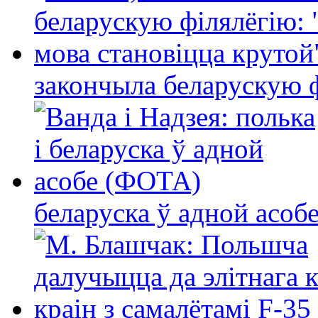
закончыла беларускую фі
беларуска ў адной асо