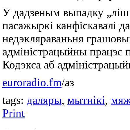
У дадзеным выпадку „лішн
пасажыркі канфіскавалі д
недэкляраваньня грашовы
адміністрацыйны працэс п
Кодэкса аб адміністрацы
euroradio.fm
/аз
tags:
даляры
,
мытнікі
,
мяж
Print