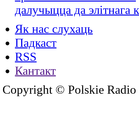
далучыцца да элітнага ко
Як нас слухаць
Падкаст
RSS
Кантакт
Copyright © Polskie Radio