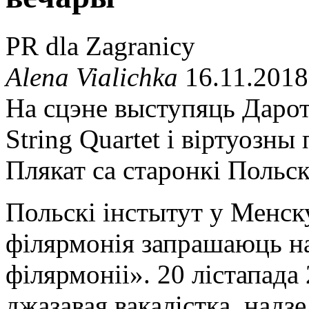
PR dla Zagranicy
Alena Vialichka
16.11.2018
На сцэне выступяць Дарот
String Quartet і віртуозны
Плякат са старонкі Польс
Польскі інстытут у Менск
фiлярмонiя запрашаюць н
філярмоніі». 20 лістапада 
джазавая вакалістка, надз