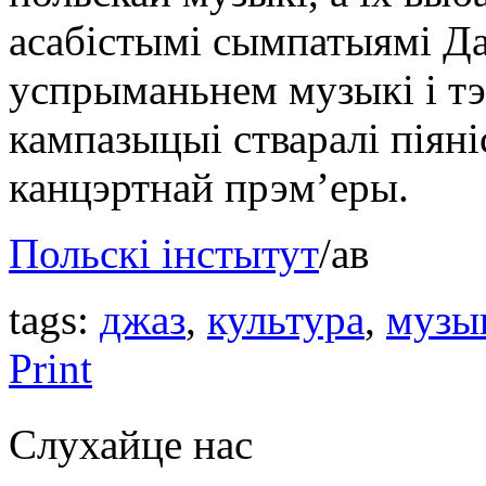
асабістымі сымпатыямі Д
успрыманьнем музыкі і тэ
кампазыцыі стваралі піяні
канцэртнай прэмʼеры.
Польскі інстытут
/ав
tags:
джаз
,
культура
,
музы
Print
Слухайце нас