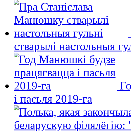
стварылі настольныя гу
Го
і пасьля 2019-га