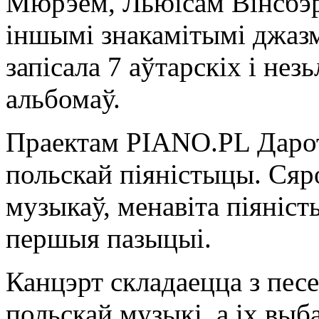
Мюрэем, Льюісам Вінсбэр
іншымі знакамітымі джазм
запісала 7 аўтарскіх і не
альбомаў.
Праектам PIANO.PL Дарот
польскай піяністыцы. Сяр
музыкаў, менавіта піяніс
першыя пазыцыі.
Канцэрт складаецца з песе
польскай музыкі, а іх вы