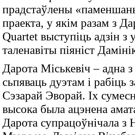
прадстаўлены «паменшаны
праекта, у якім разам з Да
Quartet выступіць адзін з
таленавіты піяніст Даміні
Дарота Міськевіч – адна з
сьпяваць дуэтам і рабіць 
Сэзарай Эворай. Іх сумес
высока была ацэнена амата
Дарота супрацоўнічала з 