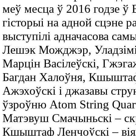
меў месца ў 2016 годзе ў
гісторыі на адной сцэне р
выступілі адначасова самы
Лешэк Можджэр, Уладзімі
Марцін Васілеўскі, Гжэга
Багдан Халоўня, Кшыштаф
Ажэхоўскі і джазавы стру
ўзроўню Atom String Quar
Матэвуш Смачыньскі – скр
Кшыштаф Ленчоўскі – вія