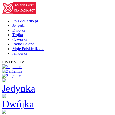
PolskieRadio.pl
Jedynka
Dwójka
Trójka
Czwórka
Radio Poland
Moje Polskie Radio
ramówka
LISTEN LIVE