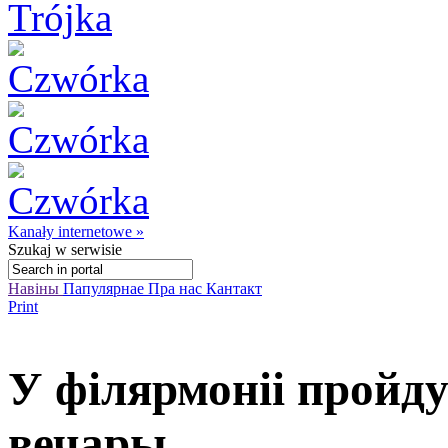
Kanały internetowe »
Szukaj
w serwisie
Навіны
Папулярнае
Пра нас
Кантакт
Print
У філярмоніі пройд
вечары