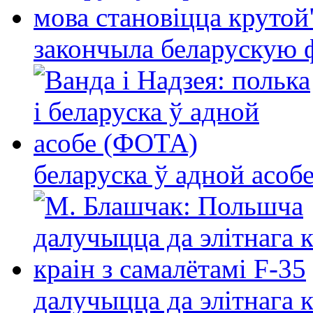
закончыла беларускую фі
беларуска ў адной асо
далучыцца да элітнага ко