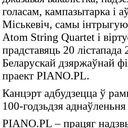
голасам, кампазытарка і а
Міськевіч, самы інтрыгую
Atom String Quartet і вірт
прадставяць 20 лістапада 2
Беларускай дзяржаўнай фі
праект PIANO.PL.
Канцэрт адбудзецца ў рам
100-годзьдзя аднаўленьня
PIANO.PL – працяг надзвы