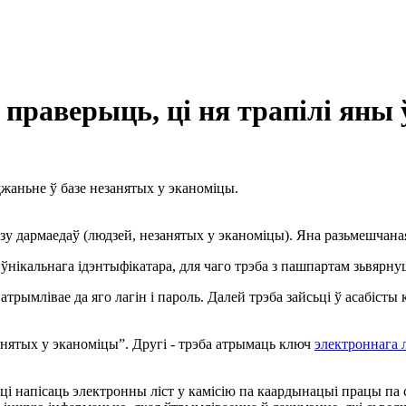
 праверыць, ці ня трапілі яны 
жаньне ў базе незанятых у эканоміцы.
базу дармаедаў (людзей, незанятых у эканоміцы). Яна разьмешчан
кальнага ідэнтыфікатара, для чаго трэба з пашпартам зьвярнуц
атрымлівае да яго лагін і пароль. Далей трэба зайсьці ў асабіст
анятых у эканоміцы”. Другі - трэба атрымаць ключ
электроннага л
 напісаць электронны ліст у камісію па каардынацыі працы па са