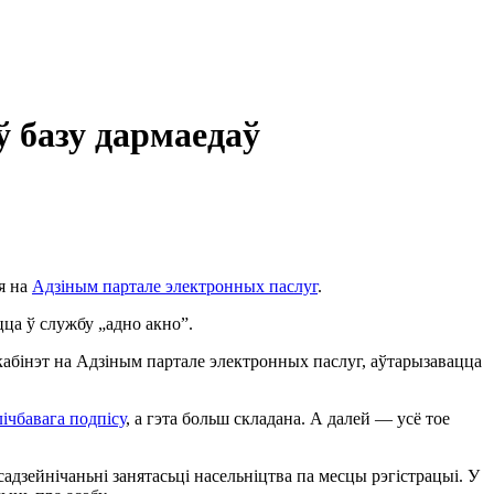
ў базу дармаедаў
ая на
Адзіным партале электронных паслуг
.
ца ў службу „адно акно”.
ы кабінэт на Адзіным партале электронных паслуг, аўтарызавацца
ічбавага подпісу
, а гэта больш складана. А далей — усё тое
дзейнічаньні занятасьці насельніцтва па месцы рэгістрацыі. У