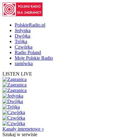
PolskieRadio.pl
Jedynka
Dwójka
Trójka
Czwórka
Radio Poland
Moje Polskie Radio
ramówka
LISTEN LIVE
Kanały internetowe »
Szukaj
w serwisie