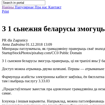
Навіны
Папулярнае
Пра нас
Кантакт
Print
З 1 сьнежня беларусы змогуць
PR dla Zagranicy
Anna Zadrożna
01.12.2018 13:09
Мінпрацы патлумачыла, як грамадзяніну праверыць сваё знаход
StartupStockPhotos/pixabay.com/CC0 Public Domain
З 1 сьнежня беларусы змогуць праверыць, ці ня трапілі яны ў 
Доступ можна атрымаць двума шляхамі. Першы — атрыманьне ўні
Фармуецца асабісты электронны кабінэт заяўніка, ён бясплатна 
там і выбраць паслугу 3.33.03
„Прадастаўленьне зьвестак пра аднясеньне грамадзяніна да нез
самае.
Існуюць і іншыя варыянты. Напрыклад, можна патэлефанаваць ці