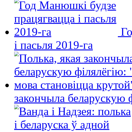
Го
і пасьля 2019-га
закончыла беларускую фі