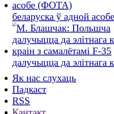
беларуска ў адной асо
далучыцца да элітнага ко
Як нас слухаць
Падкаст
RSS
Кантакт