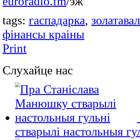
euroradio.fm
/эж
tags:
гаспадарка
,
золатава
фінансы краіны
Print
Слухайце нас
стварылі настольныя гу