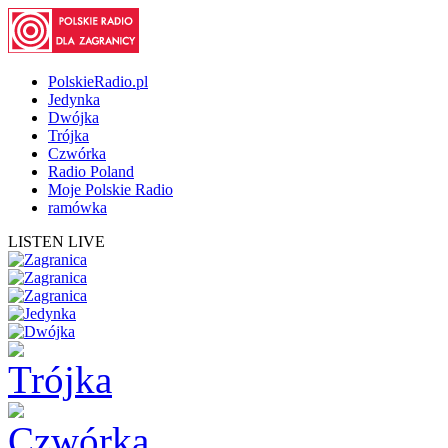
PolskieRadio.pl
Jedynka
Dwójka
Trójka
Czwórka
Radio Poland
Moje Polskie Radio
ramówka
LISTEN LIVE