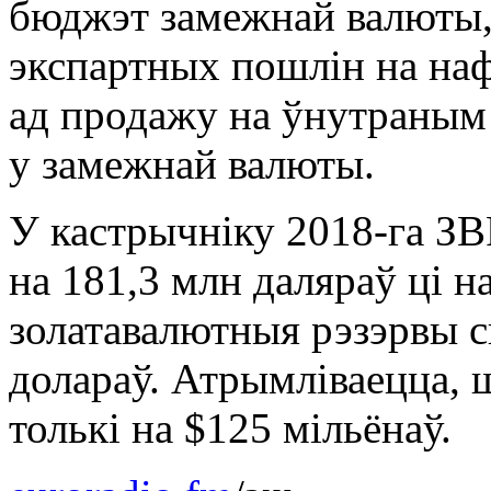
бюджэт замежнай валюты, 
экспартных пошлін на наф
ад продажу на ўнутраным
у замежнай валюты.
У кастрычніку 2018-га ЗВ
на 181,3 млн даляраў ці н
золатавалютныя рэзэрвы с
долараў. Атрымліваецца, 
толькі на $125 мільёнаў.