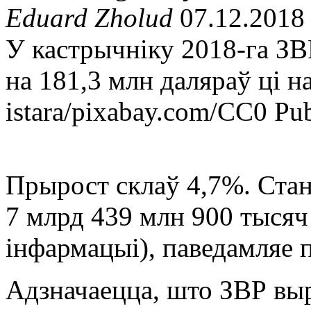
Eduard Zholud
07.12.2018
У кастрычніку 2018-га ЗВ
на 181,3 млн даляраў ці н
istara/pixabay.com/CC0 Pu
Прырост склаў 4,7%. Стан
7 млрд 439 млн 900 тысяч
інфармацыі), паведамляе 
Адзначаецца, што ЗВР выр