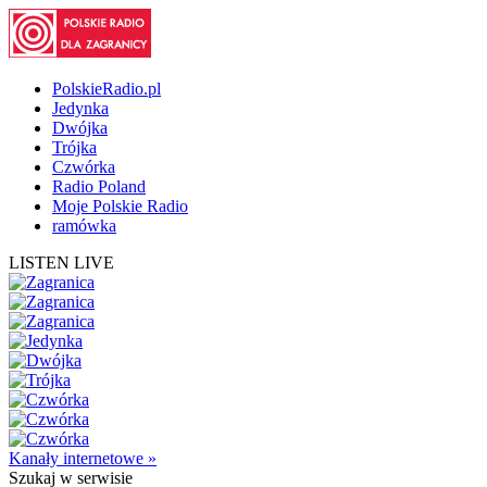
PolskieRadio.pl
Jedynka
Dwójka
Trójka
Czwórka
Radio Poland
Moje Polskie Radio
ramówka
LISTEN LIVE
Kanały internetowe »
Szukaj
w serwisie