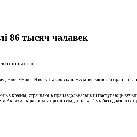
і 86 тысяч чалавек
ычна штотыдзень.
ведамляе «Наша Ніва». Па словах намесьніка міністра працы і с
юць з краіны, страчваюць працаздольнасьць ці паступаюць вучы
ета Акадэміі кіраваньня пры прэзыдэнце. – Таму база дадзеных п