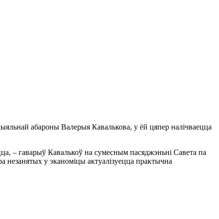
ацыяльнай абароны Валерыя Кавалькова, у ёй цяпер налічваецца
цца, – гаварыў Кавалькоў на сумесным пасяджэньні Савета па
ра незанятых у эканоміцы актуалізуецца практычна