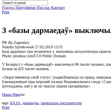
Навіны
Папулярнае
Пра нас
Кантакт
Print
З «базы дармаедаў» выключыл
PR dla Zagranicy
Natalia Szymkowiak
27.02.2019 13:55
База дадзеных пра незанятых у эканоміцы актуалізуецца практ
Photo: pixabay.com/CC0 Public Domain
У Беларусі з «базы дармаедаў» выключылі 86 тысяч чалавек, па
больш за 425 тысяч чалавек.
«Людзі мяняюць свой статус: уладкоўваюцца на працу, зьяжджа
ўзаемадзеяньні пры верхняй палаце Нацыянальнага сходу і Сав
штотыдзень, каб у яе не трапілі лішнія прозьвішчы».
Наша Ніва
/нг
tags:
БАЗА
,
дармаеды
,
занятасьць насельніцтва
Print