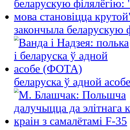
закончыла беларускую фі
беларуска ў адной асо