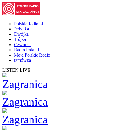
PolskieRadio.pl
Jedynka
Dwójka
Trójka
Czwórka
Radio Poland
Moje Polskie Radio
ramówka
LISTEN LIVE