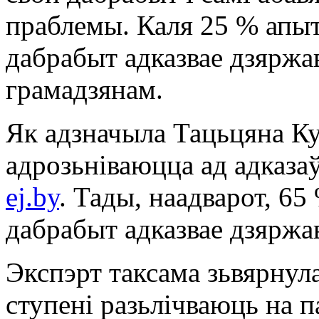
праблемы. Каля 25 % апыт
дабрабыт адказвае дзяржав
грамадзянам.
Як адзначыла Тацьцяна Ку
адрозьніваюцца ад адказаў
ej.by
. Тады, наадварот, 65
дабрабыт адказвае дзяржа
Экспэрт таксама зьвярнула
ступені разьлічваюць на 