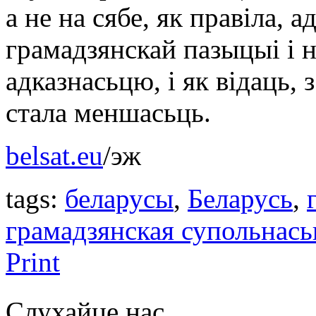
а не на сябе, як правіла,
грамадзянскай пазыцыі і 
адказнасьцю, і як відаць, 
стала меншасьць.
belsat.eu
/эж
tags:
беларусы
,
Беларусь
,
грамадзянская супольнась
Print
Слухайце нас