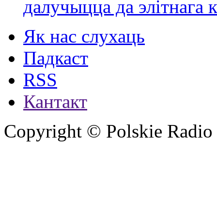
далучыцца да элітнага ко
Як нас слухаць
Падкаст
RSS
Кантакт
Copyright © Polskie Radio