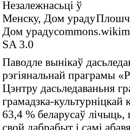
Плошча
Дом ураду
commons.wikime
SA 3.0
Паводле вынікаў дасьледа
рэгіянальнай праграмы «Р
Цэнтру дасьледаваньня гр
грамадзка-культурніцкай к
63,4 % беларусаў лічыць, 
свой дабрабыт і самі аба