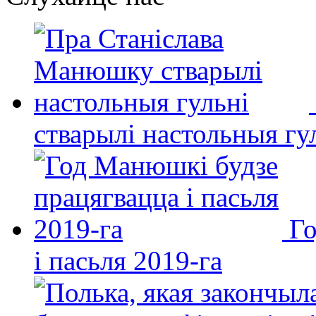
стварылі настольныя гу
Го
і пасьля 2019-га