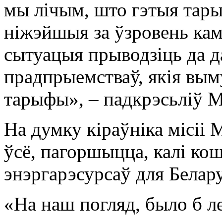
мы лічым, што гэтыя тары
ніжэйшыя за ўзровень кам
сытуацыя прыводзіць да д
прадпрыемстваў, якія вым
тарыфы», – падкрэсьліў М
На думку кіраўніка місіі 
ўсё, пагоршыцца, калі ко
энэргарэсурсаў для Белару
«На наш погляд, было б л