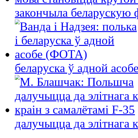
закончыла беларускую фі
беларуска ў адной асо
далучыцца да элітнага ко