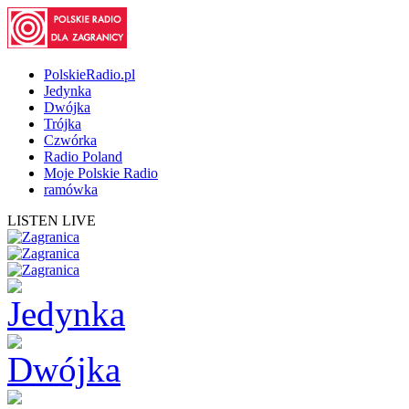
PolskieRadio.pl
Jedynka
Dwójka
Trójka
Czwórka
Radio Poland
Moje Polskie Radio
ramówka
LISTEN LIVE