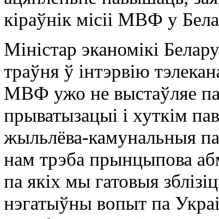
кіраўнік місіі МВФ у Бел
Міністар эканомікі Белар
траўня ў інтэрвію тэлекан
МВФ ужо не выстаўляе па
прыватызацыі і хуткім па
жыльлёва-камунальныя пас
нам трэба прынцыпова аб
па якіх мы гатовыя зблізіц
нэгатыўны вопыт па Украі