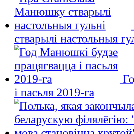
стварылі настольныя гу
Го
і пасьля 2019-га