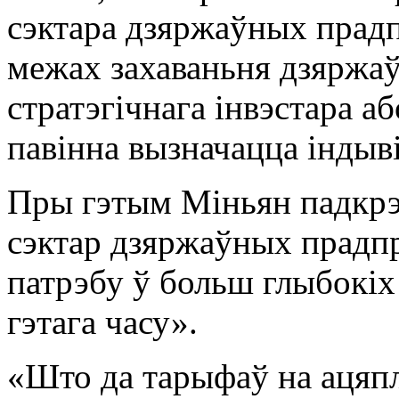
сэктара дзяржаўных прадп
межах захаваньня дзяржаў
стратэгічнага інвэстара а
павінна вызначацца індыві
Пры гэтым Міньян падкрэ
сэктар дзяржаўных прадп
патрэбу ў больш глыбокіх
гэтага часу».
«Што да тарыфаў на ацяпл