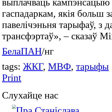
выплачваць кампэнсацыю
гаспадаркам, якія больш з
павелічэньня тарыфаў, з 
трансфэртаў», – сказаў Мі
БелаПАН
/нг
tags:
ЖКГ
,
МВФ
,
тарыфы
Print
Слухайце нас