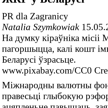
PR dla Zagranicy
Natalia Szymkowiak
15.05.
На думку кіраўніка місіі
пагоршыцца, калі кошт ім
Беларусі ўзрасьце.
www.pixabay.com/CC0 Cre
Міжнародны валютны фонд
правесьці глыбокую рэфор
ацяпленьне павышаць, зая