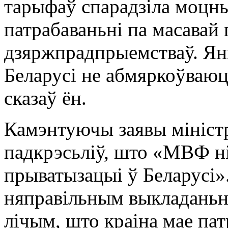
тарыфаў спарадзіла моцны
патрабаваньні па масавай
дзяржпрадпрыемстваў. Ян
Беларусі не абмяркоўваюц
сказаў ён.
Камэнтуючы заявы міністр
падкрэсьліў, што «МВФ ні
прыватызацыі ў Беларусі»
няправільным выкладаньн
лічым, што краіна мае па