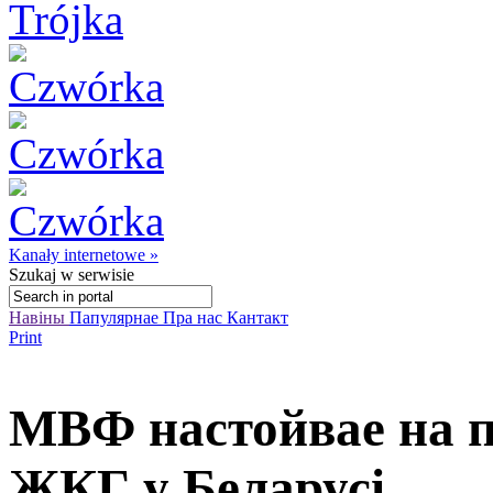
Kanały internetowe »
Szukaj
w serwisie
Навіны
Папулярнае
Пра нас
Кантакт
Print
МВФ настойвае на 
ЖКГ у Беларусі