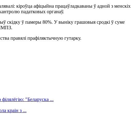
талявалі: кіроўца афіцыйна працаўладкаваны ў адной з менскіх
 кантролю падатковых органаў.
жыў скідку ў памеры 80%. У выніку грашовыя сродкі ў суме
 ІМПЗ.
мства правялі прафіляктычную гутарку.
філялёгію: "Беларуска ...
а краін з ...