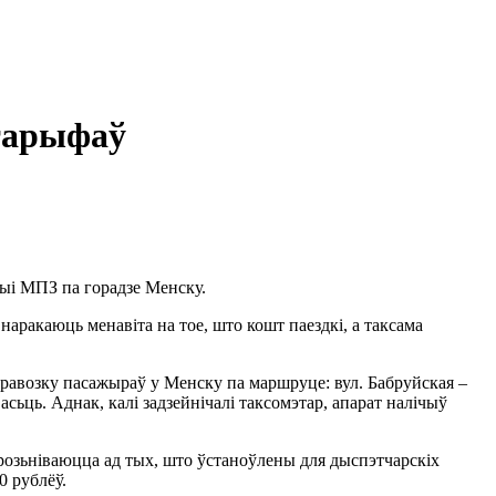
 тарыфаў
цыі МПЗ па горадзе Менску.
наракаюць менавіта на тое, што кошт паездкі, а таксама
перавозку пасажыраў у Менску па маршруце: вул. Бабруйская –
асьць. Аднак, калі задзейнічалі таксомэтар, апарат налічыў
розьніваюцца ад тых, што ўстаноўлены для дыспэтчарскіх
0 рублёў.