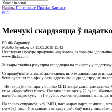
Навіны
Папулярнае
Пра нас
Кантакт
Print
Менчукі скардзяцца ў падатко
PR dla Zagranicy
Natalia Szymkowiak
15.05.2019 15:42
Некаторыя кіроўцы працуюць «ад борта», іх тарыфы адрозьніва
www.flickr.com
Жыхары сталіцы рэгулярна скардзяцца на таксістаў у падатков
Супрацоўнікі інспэкцыі адзначаюць, што ім даводзіцца разгляда
ўстаноўленыя тарыфы ў разы адрозьніваюцца ад сярэдніх па гор
- Не так даўно на гарачую лінію МПЗ завярнулася грамадзянка 
ст. м. «Барысаўскі тракт». Паездка абышлася ў 72 рублі. Жанчын
яшчэ большую суму – 81,9 рубля. Жанчыне давялося аплаціць мен
Па словах супрацоўнікаў ІМПЗ, пасажырам варта памятаць, што
службаў таксі. У згаданым выпадку прайс быў наступны: абанірав