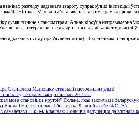
а выніках разгляду дадзенага звароту супрацоўнікі інспэкцыі ўс
ўтамабілямі-таксі. Машына абсталяваная таксомэтрам са сродкам
м ліку сумяшчэньне з таксомэтрам. Аднак кіроўца неправамерна ў
Касавы чэк, натуральна, пасажырцы ня выдалі, – растлумачылі ў
най адказнасьці: яму прад'яўлены штраф. З кіраўніком прадпрые
Пра Станіслава Манюшку стварылі настольныя гульні
нюшкі будзе працягвацца і пасьля 2019-га
Полька, якая закончыла беларускую 
Ванда і Надзея: полька і беларуска ў адной асобе (ФОТА)
М. Блашчак: Польшча далучыцца да элітнага кол