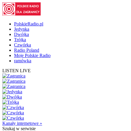
PolskieRadio.pl
Jedynka
Dwójka
Trójka
Czwórka
Radio Poland
Moje Polskie Radio
ramówka
LISTEN LIVE
Kanały internetowe »
Szukaj
w serwisie