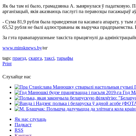
Як бы там ні было, грамадзянка А. зьвярнулася ў падатковую. П
арганізацый, якія аказваюць паслугі па перавозцы пасажыраў а
- Сума 81,9 рубля была праведзеная па касавага апарату, у ты
65,52 рубля не былі адлюстраваны як выручка прадпрыемства. 
За гэта правапарушэньне таксіста прыцягнулі да адміністрацый
www.minsknews.by
/нг
tags:
праезд
,
скарга
,
таксі
,
тарыфы
Print
Слухайце нас
Год Ма
Як нас слухаць
Падкаст
RSS
Кантакт