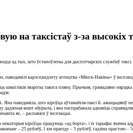
вую на таксістаў з-за высокіх
юцца ад тых, што ўстаноўлены для дыспэтчарскіх службаў таксі.
ую, паведамілі карэспандэнту агенцтва «Мінск-Навіны» ў інспэк
ць шматлікія звароты такога пляну. Прычым, грамадзяне нярэдка 
адзе.
А. Яна паведаміла, што кіроўца аўтамабіля-таксі Б. ажыцьцявіў 
у дадзеная кошт абурыла, і яна паспрабавала аднавіць справядлів
авіта яе, – распавялі ў інспэкцыі.
 некаторыя кіроўцы працуюць «ад борта», і іх тарыфы значна ад
аньне – 25 рублёў, 1 км праезду – 5 рублёў, гадзіна прастою – 5