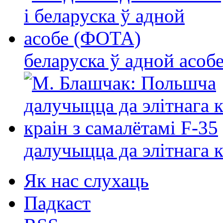
беларуска ў адной асо
далучыцца да элітнага ко
Як нас слухаць
Падкаст