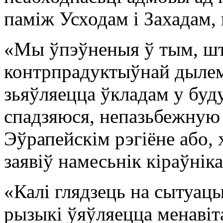
паміж Усходам і Захадам,
«Мы ўпэўненыя ў тым, шт
контрпрадуктыўнай дылем
зьяўляецца ўкладам у буд
спадзяюся, непазьбежную
Эўрапейскім рэгіёне або, 
заявіў намесьнік кіраўні
«Калі глядзець на сытуацы
рызыкі ўяўляецца менавіт