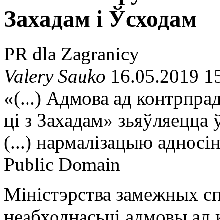
Захадам і Ўсходам
PR dla Zagranicy
Valery Sauko
16.05.2019 1
«(...) Адмова ад контрпр
ці з Захадам» зьяўляецца
(...) нармалізацыю адносі
Public Domain
Міністэрства замежных сп
неабходнасьці адмовы ад