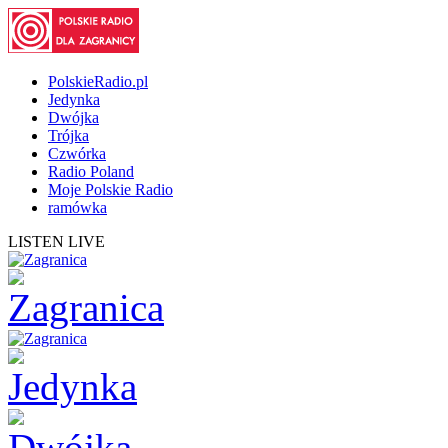
PolskieRadio.pl
Jedynka
Dwójka
Trójka
Czwórka
Radio Poland
Moje Polskie Radio
ramówka
LISTEN LIVE