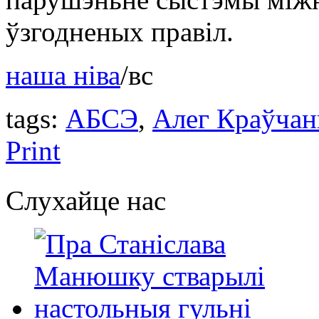
ўзгодненых правіл.
наша ніва
/вс
tags:
АБСЭ
,
Алег Краўчан
Print
Слухайце нас