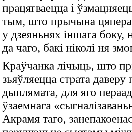
працягваецца і ўзмацняец
тым, што прычына цяпера
у дзеяньнях іншага боку, 
да чаго, бакі ніколі ня зм
Краўчанка лічыць, што п
зьяўляецца страта даверу 
дыплямата, для яго пераа
ўзаемнага «сыгналізаваньн
Акрамя таго, занепакоена
парушэньне сыстэмы міжн