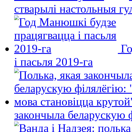
стварылі настольныя гу
Го
і пасьля 2019-га
закончыла беларускую фі