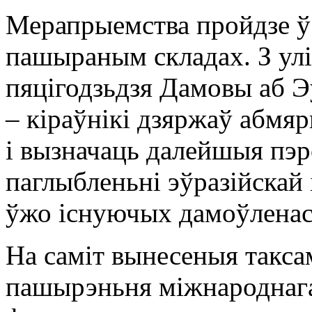
Мерапрыемства пройдзе ў 
пашыраным складах. З улі
пяцігодзьдзя Дамовы аб Э
– кіраўнікі дзяржаў абмяр
і вызначаць далейшыя пэ
паглыбленьні эўразійскай 
ўжо існуючых дамоўленас
На саміт вынесеныя такса
пашырэньня міжнароднаг