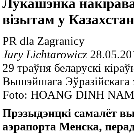
Лукашэнка накірав
візытам у Казахста
PR dla Zagranicy
Jury Lichtarowicz
28.05.20
29 траўня беларускі кіраў
Вышэйшага Эўразійскага э
Foto: HOANG DINH NA
Прэзыдэнцкі самалёт в
аэрапорта Менска, пера