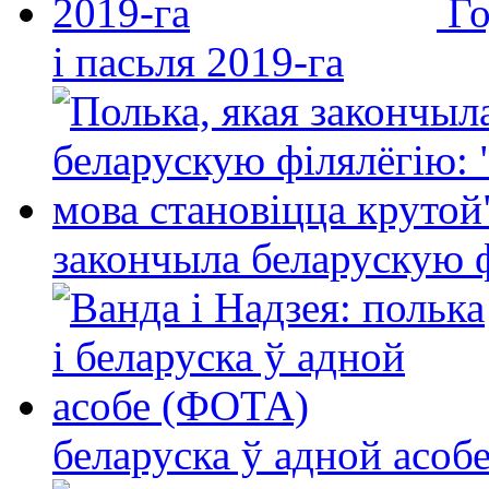
Го
і пасьля 2019-га
закончыла беларускую фі
беларуска ў адной асо