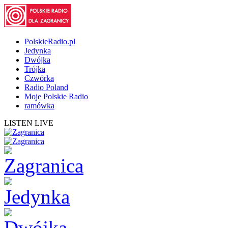
PolskieRadio.pl
Jedynka
Dwójka
Trójka
Czwórka
Radio Poland
Moje Polskie Radio
ramówka
LISTEN LIVE