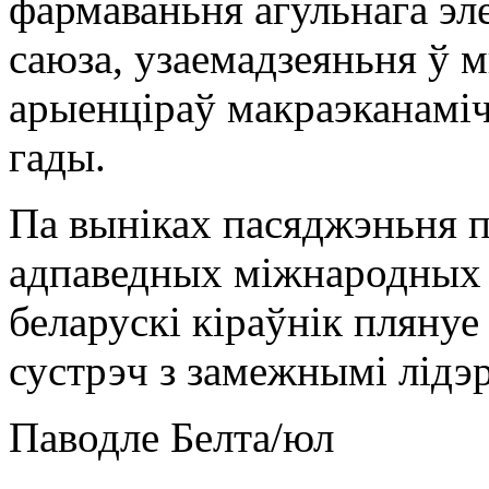
фармаваньня агульнага эл
саюза, узаемадзеяньня ў 
арыенціраў макраэканаміч
гады.
Па выніках пасяджэньня 
адпаведных міжнародных 
беларускі кіраўнік пляну
сустрэч з замежнымі лідэр
Паводле Белта/юл