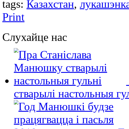
tags:
Казахстан
,
лукашэнк
Print
Слухайце нас
стварылі настольныя гу