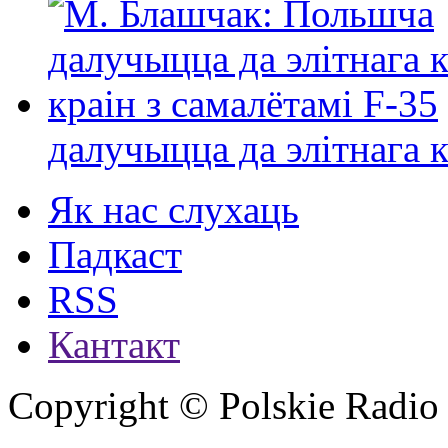
далучыцца да элітнага ко
Як нас слухаць
Падкаст
RSS
Кантакт
Copyright © Polskie Radio