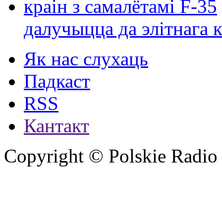
далучыцца да элітнага ко
Як нас слухаць
Падкаст
RSS
Кантакт
Copyright © Polskie Radio