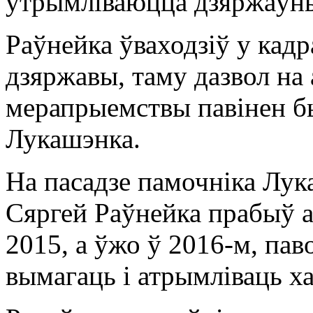
утрымліваюцца дзяржаўны
Раўнейка ўваходзіў у кадр
дзяржавы, таму дазвол н
мерапрыемствы павінен бы
Лукашэнка.
На пасадзе памочніка Лу
Сяргей Раўнейка прабыў а
2015, а ўжо ў 2016-м, па
вымагаць і атрымліваць ха