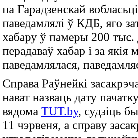
па Гарадзенскай вобласьці
паведамлялі ў КДБ, яго з
хабару ў памеры 200 тыс. 
перадаваў хабар і за якія 
паведамлялася, паведамл
Справа Раўнейкі засакрэч
нават назваць дату пачатку
вядома
TUT.by
, судзіць б
11 чэрвеня, а справу заса