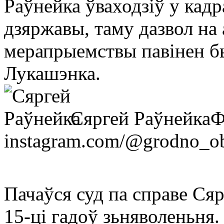
Раўнейка ўваходзіў у кадр
дзяржавы, таму дазвол н
мерапрыемствы павінен бы
Лукашэнка.
Сяргей Раўнейка
Ф
instagram.com/@grodno_o
Пачаўся суд па справе Сяр
15-ці гадоў зьняволеньня