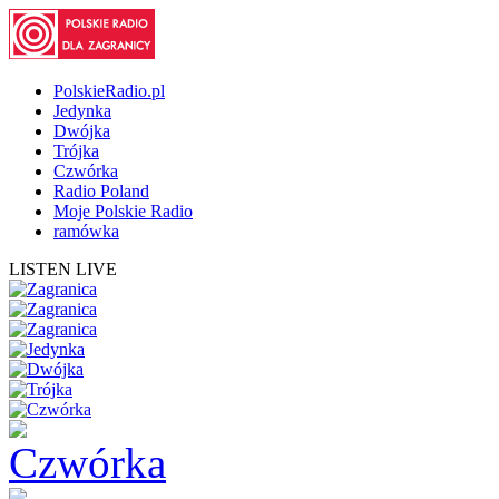
PolskieRadio.pl
Jedynka
Dwójka
Trójka
Czwórka
Radio Poland
Moje Polskie Radio
ramówka
LISTEN LIVE