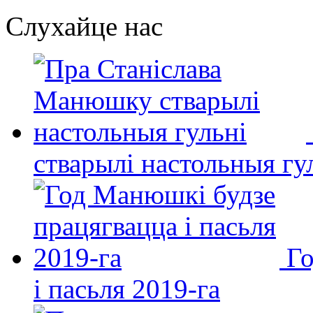
Слухайце нас
стварылі настольныя гу
Го
і пасьля 2019-га