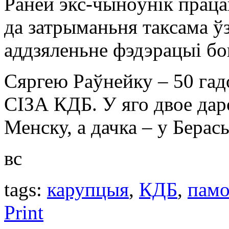
Раней экс-чыноўнік праца
да затрыманьня таксама ў
аддзяленьне фэдэрацыі бо
Сяргею Раўнейку – 50 гад
СІЗА КДБ. У яго двое дар
Менску, а дачка – у Берась
вс
tags:
карупцыя
,
КДБ
,
памо
Print