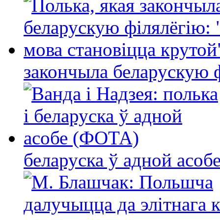
закончыла беларускую фі
беларуска ў адной асо