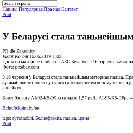
Навіны
Папулярнае
Пра нас
Кантакт
Print
У Беларусі стала таньнейшым
PR dla Zagranicy
Viktar Korbut
16.06.2019 15:08
Цэны на маторнае паліва на АЗС Беларусі з 16 чэрвеня зьмянша
Фота: pixabay.com
З 16 чэрвеня ў Беларусі стала таньнейшым маторнае паліва. Пр
аўтамабільнае паліва і ў сувязі са зьніжэньнем коштаў на нафт
капейку».
Кошт бэнзіну АІ-92-К5-Эўра складзе 1,57 руб., АІ-95-К5-Эўра —
Belneftekhim.by
/вк
tags:
аўтамабілі
,
Белнафтахім
,
паліва
,
цэны
Print