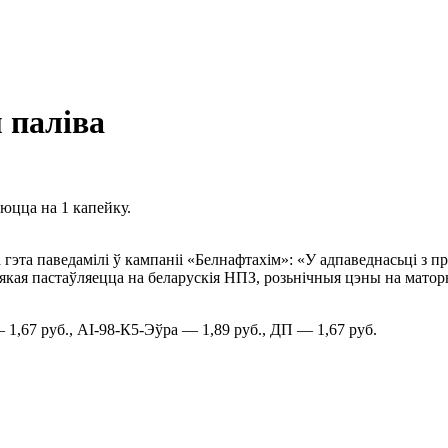
 паліва
юцца на 1 капейку.
а гэта паведамілі ў кампаніі «Белнафтахім»: «У адпаведнасьці з
у, якая пастаўляецца на беларускія НПЗ, розьнічныя цэны на матор
 1,67 руб., АІ-98-К5-Эўра — 1,89 руб., ДП — 1,67 руб.