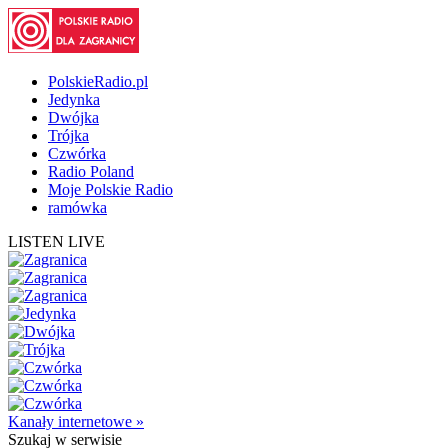
PolskieRadio.pl
Jedynka
Dwójka
Trójka
Czwórka
Radio Poland
Moje Polskie Radio
ramówka
LISTEN LIVE
Kanały internetowe »
Szukaj
w serwisie