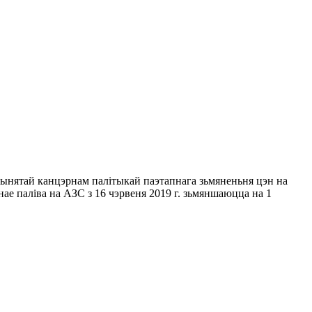
 прынятай канцэрнам палітыкай паэтапнага зьмяненьня цэн на
нае паліва на АЗС з 16 чэрвеня 2019 г. зьмяншаюцца на 1