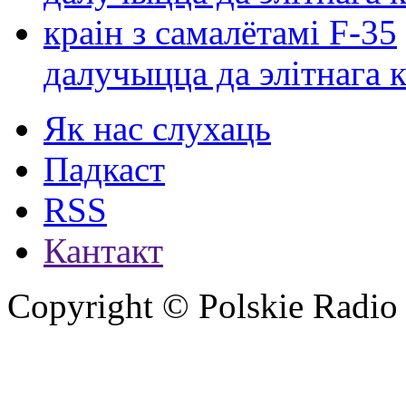
далучыцца да элітнага ко
Як нас слухаць
Падкаст
RSS
Кантакт
Copyright © Polskie Radio