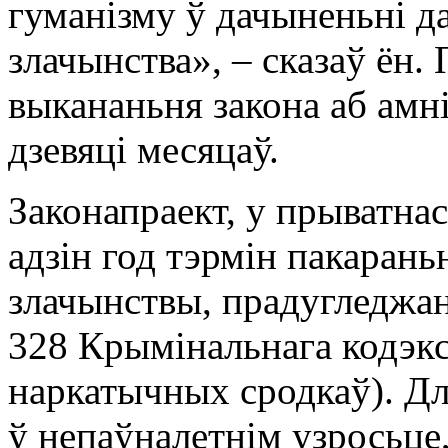
гуманізму ў дачыненьні да
злачынства», – сказаў ён. 
выкананьня закона аб амн
дзевяці месяцаў.
Законапраект, у прыватнас
адзін год тэрмін пакараньн
злачынствы, прадугледжаны
328 Крымінальнага кодэкс
наркатычных сродкаў). Для
ў непаўналетнім узросьце,