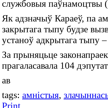
службовыя паўнамоцтвы (гг.
Як адзначыў Караеў, па а
закрытага тыпу будзе вызв
устаноў адкрытага тыпу –
За прыняцьце законапраек
прагаласавала 104 дэпута
ав
tags:
амністыя
,
злачыннас
Print