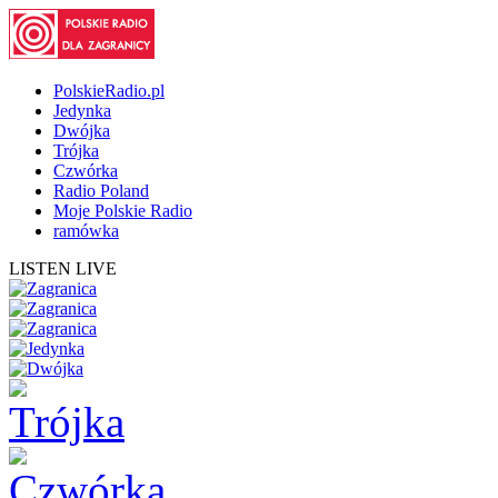
PolskieRadio.pl
Jedynka
Dwójka
Trójka
Czwórka
Radio Poland
Moje Polskie Radio
ramówka
LISTEN LIVE