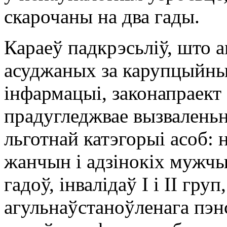
скарочаны на два гады.
Караеў падкрэсьліў, што а
асуджаных за карупцыйны
інфармацыі, законапраект
прадугледжвае вызваленьн
льготнай катэгорыі асоб: 
жанчын і адзінокіх мужчы
гадоў, інвалідаў I і II груп
агульнаўстаноўленага пэн