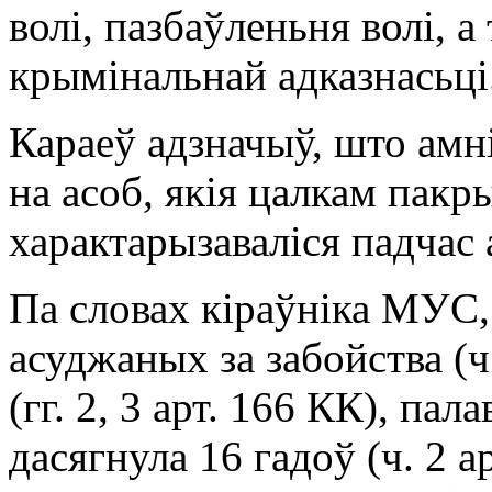
волі, пазбаўленьня волі, 
крымінальнай адказнасьці
Караеў адзначыў, што амн
на асоб, якія цалкам пакр
характарызаваліся падчас
Па словах кіраўніка МУС,
асуджаных за забойства (ч.
(гг. 2, 3 арт. 166 КК), пал
дасягнула 16 гадоў (ч. 2 а