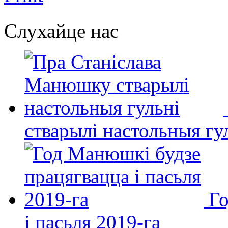
Слухайце нас
стварылі настольныя гу
Го
і пасьля 2019-га