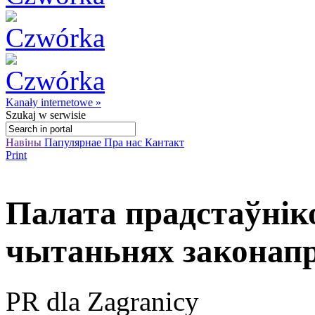
Kanały internetowe »
Szukaj
w serwisie
Навіны
Папулярнае
Пра нас
Кантакт
Print
Палата прадстаўнік
чытаньнях законапр
PR dla Zagranicy