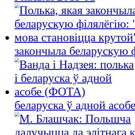
закончыла беларускую фі
беларуска ў адной асо