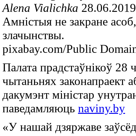
Alena Vialichka
28.06.2019
Амністыя не закране асоб
злачынствы.
pixabay.com/Public Domai
Палата прадстаўнікоў 28 
чытаньнях законапраект а
дакумэнт міністар унутр
паведамляюць
naviny.by
«У нашай дзяржаве заўс