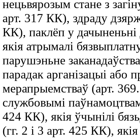
нецьвярозым стане з загіну
арт. 317 КК), здраду дзяр
КК), паклёп у дачыненьні 
якія атрымалі бязвыплат
парушэньне заканадаўства 
парадак арганізацыі або 
мерапрыемстваў (арт. 369
службовымі паўнамоцтвамі (
424 КК), якія ўчынілі бя
(гг. 2 і 3 арт. 425 КК), як