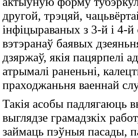
актыўную форму тубэркулё
другой, трэцяй, чацьвёрта
інфіцыраваных з 3-й і 4-й
вэтэранаў баявых дзеяньн
дзяржаў, якія пацярпелі а
атрымалі раненьні, калецт
праходжаньня ваеннай сл
Такія асобы падлягаюць в
выглядзе грамадзкіх работ
займаць пэўныя пасады, п