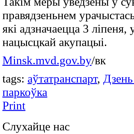
Такім меры ўведзены ў сув
правядзеньнем урачыстась
які адзначаецца 3 ліпеня,
нацысцкай акупацыі.
Minsk.mvd.gov.by
/вк
tags:
аўтатранспарт
,
Дзень
паркоўка
Print
Слухайце нас