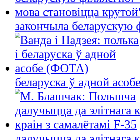
закончыла беларускую фі
беларуска ў адной асо
далучыцца да элітнага ко