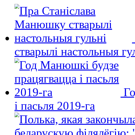
стварылі настольныя гу
Го
і пасьля 2019-га