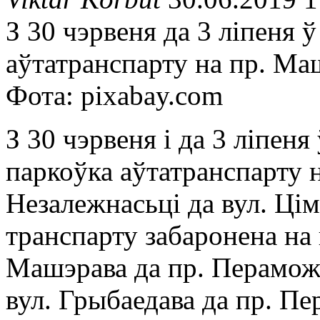
З 30 чэрвеня да 3 ліпеня 
аўтатранспарту на пр. Ма
Фота: pixabay.com
З 30 чэрвеня і да 3 ліпен
паркоўка аўтатранспарту 
Незалежнасьці да вул. Цім
транспарту забаронена на 
Машэрава да пр. Пераможц
вул. Грыбаедава да пр. Пе