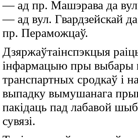
— ад пр. Машэрава да вул.
— ад вул. Гвардзейскай да
пр. Пераможцаў.
Дзяржаўтаінспэкцыя раіць
інфармацыю пры выбары м
транспартных сродкаў і на
выпадку вымушанага пры
пакідаць пад лабавой шыб
сувязі.