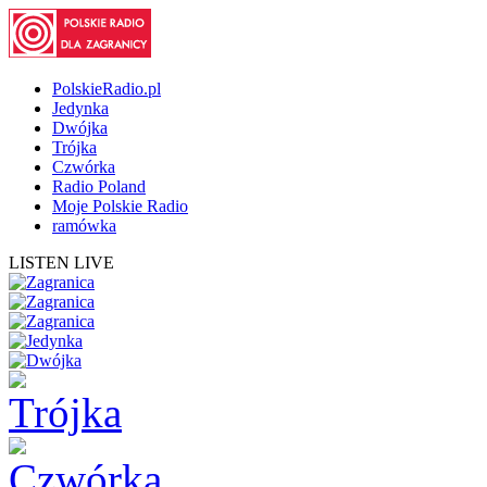
PolskieRadio.pl
Jedynka
Dwójka
Trójka
Czwórka
Radio Poland
Moje Polskie Radio
ramówka
LISTEN LIVE