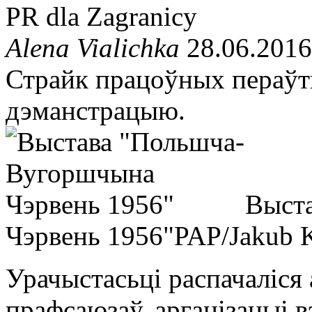
PR dla Zagranicy
Alena Vialichka
28.06.2016
Страйк працоўных пераўт
дэманстрацыю.
Выст
Чэрвень 1956"
PAP/Jakub 
Урачыстасьці распачаліся 
прафсаюзаў, арганізацыі в