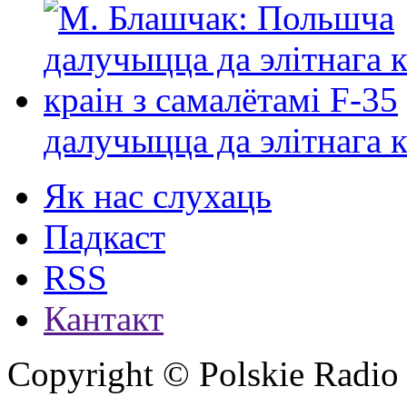
далучыцца да элітнага ко
Як нас слухаць
Падкаст
RSS
Кантакт
Copyright © Polskie Radio