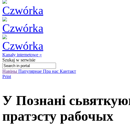
Kanały internetowe »
Szukaj
w serwisie
Навіны
Папулярнае
Пра нас
Кантакт
Print
У Познані сьвяткуюц
пратэсту рабочых