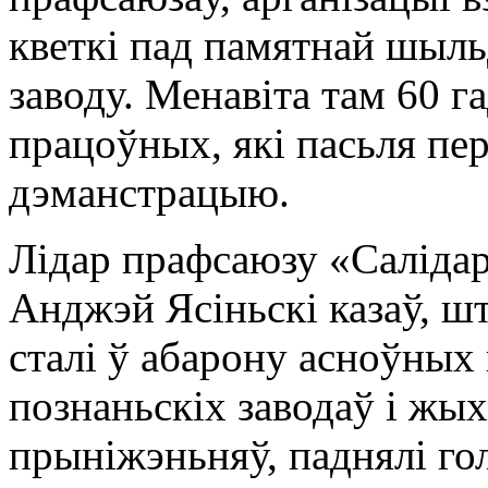
кветкі пад памятнай шыль
заводу. Менавіта там 60 г
працоўных, які пасьля пе
дэманстрацыю.
Лідар прафсаюзу «Саліда
Анджэй Ясіньскі казаў, ш
сталі ў абарону асноўных
познаньскіх заводаў і жы
прыніжэньняў, паднялі го