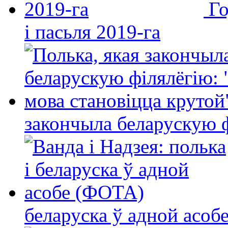
Го
і пасьля 2019-га
закончыла беларускую фі
беларуска ў адной асо