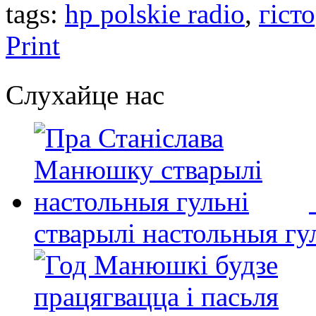
tags:
hp polskie radio
,
гіст
Print
Слухайце нас
стварылі настольныя гу