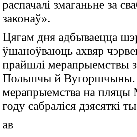
распачалі змаганьне за св
законаў».
Цягам дня адбываецца шэр
ўшаноўваюць ахвяр чэрвен
прайшлі мерапрыемствы з
Польшчы й Вугоршчыны. 
мерапрыемства на пляцы М
году сабраліся дзясяткі т
ав