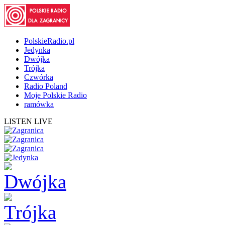
PolskieRadio.pl
Jedynka
Dwójka
Trójka
Czwórka
Radio Poland
Moje Polskie Radio
ramówka
LISTEN LIVE