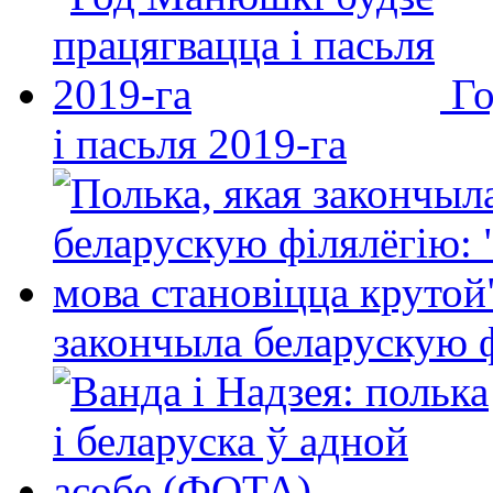
Го
і пасьля 2019-га
закончыла беларускую фі