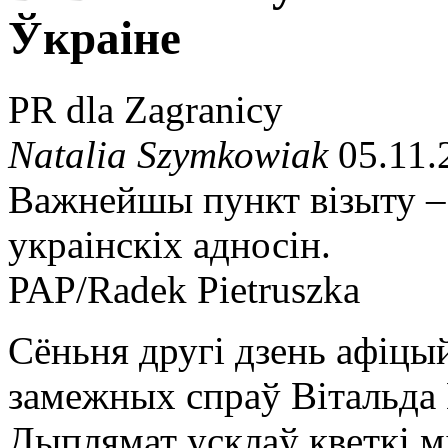
Ўкраіне
PR dla Zagranicy
Natalia Szymkowiak
05.11.
Важнейшы пункт візыту –
украінскіх адносін.
PAP/Radek Pietruszka
Сёньня другі дзень афіцый
замежных спраў Вітальда 
Дыплямат усклаў кветкі м