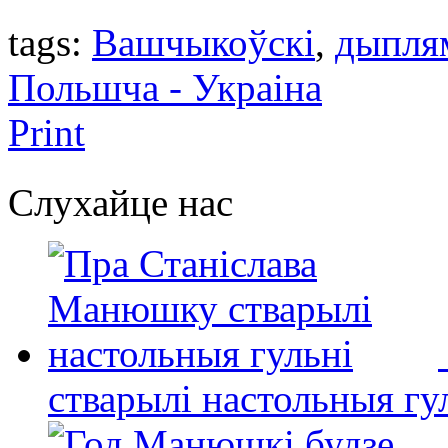
tags:
Вашчыкоўскі
,
дыпля
Польшча - Украіна
Print
Слухайце нас
стварылі настольныя гу