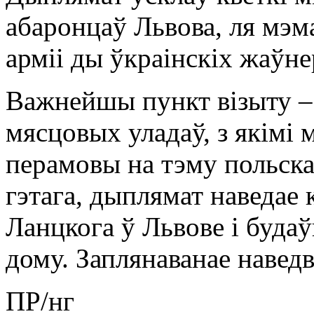
абаронцаў Львова, ля мэм
арміі ды ўкраінскіх жаўнер
Важнейшы пункт візыту – 
мясцовых уладаў, з якімі 
перамовы на тэму польска
гэтага, дыплямат наведае
Ланцкога ў Львове і буда
дому. Заплянаванае навед
ПР/нг