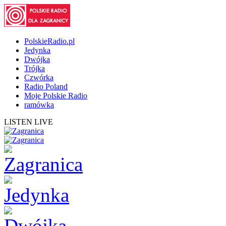
PolskieRadio.pl
Jedynka
Dwójka
Trójka
Czwórka
Radio Poland
Moje Polskie Radio
ramówka
LISTEN LIVE