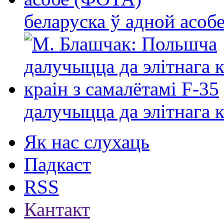
беларуска ў адной асо
далучыцца да элітнага ко
Як нас слухаць
Падкаст
RSS
Кантакт