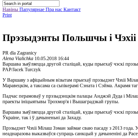
Навіны
Папулярнае
Пра нас
Кантакт
Print
Прэзыдэнты Польшчы і Чэхіі 
PR dla Zagranicy
Alena Vialichka
10.05.2018 16:44
Варшава зьяўляецца другой сталіцай, куды прыехаў чэскі прэзы
PAP/Jacek Turczyk
У Варшаву з афіцыйным візытам прыехаў прэзыдэнт Чэхіі Мілаш
Маравецкім, а таксама са сьпікерамі Сэната і Сэйма. Акрамя та
Падчас перамоваў у прэзыдэнцкім палацы Анджэй Дуда і Мілаш З
праекты ініцыятывы Трохмор'я і Вышаградзкай групы.
Варшава зьяўляецца другой сталіцай, куды прыехаў чэскі прэзыд
Ўкраіне, так і ў дачыненьні да Захаду.
Прэзыдэнт Чэхіі Мілаш Зэман займае сваю пасаду з 2013 года. У
неаднаразова выказваўся супраць санкцый у дачыненіні да Расеі