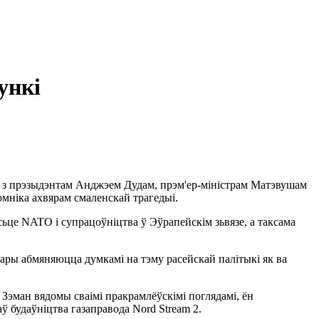
ункі
я з прэзыдэнтам Анджэем Дудам, прэм'ер-міністрам Матэвушам
омніка ахвярам смаленскай трагедыі.
ьце NATO і супрацоўніцтва ў Эўрапейскім зьвязе, а таксама
дары абмяняюцца думкамі на тэму расейскай палітыкі як ва
. Зэман вядомы сваімі пракрамлёўскімі поглядамі, ён
ў будаўніцтва газаправода Nord Stream 2.