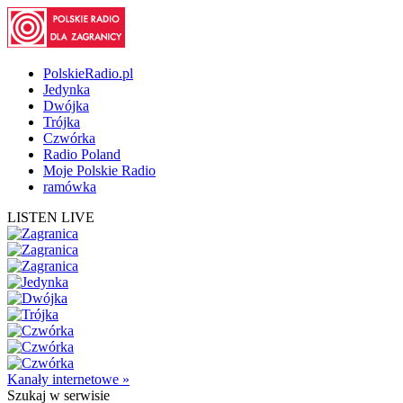
PolskieRadio.pl
Jedynka
Dwójka
Trójka
Czwórka
Radio Poland
Moje Polskie Radio
ramówka
LISTEN LIVE
Kanały internetowe »
Szukaj
w serwisie