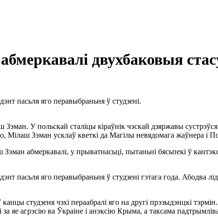
абмеркавалі двухбаковыя стас
дэнт пасьля яго перавыбраньня ў студзені.
 Зэман. У польскай сталіцы кіраўнік чэскай дзяржавы сустрэўс
го, Мілаш Зэман усклаў кветкі да Магілы невядомага жаўнера і П
эман абмеркавалі, у прыватнасьці, пытаньні бясьпекі ў кантэкс
энт пасьля яго перавыбраньня ў студзені гэтага года. Абодва лі
 канцы студзеня чэхі пераабралі яго на другі прэзыдэнцкі тэрмін
 за яе агрэсію ва Ўкраіне і анэксію Крыма, а таксама падтрымліва