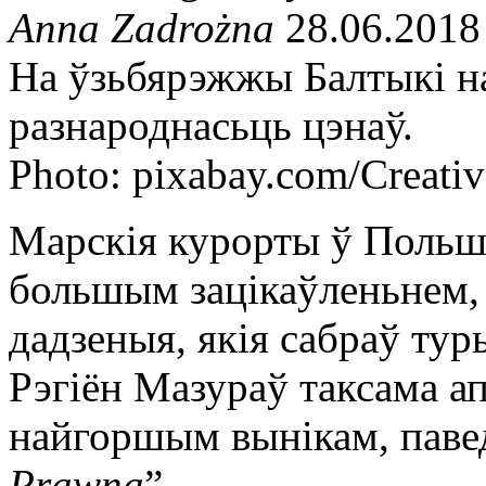
Anna Zadrożna
28.06.2018
На ўзьбярэжжы Балтыкі н
разнароднасьць цэнаў.
Photo: pixabay.com/Creat
Марскія курорты ў Польш
большым зацікаўленьнем, 
дадзеныя, якія сабраў ту
Рэгіён Мазураў таксама а
найгоршым вынікам, паве
Prawna
”.