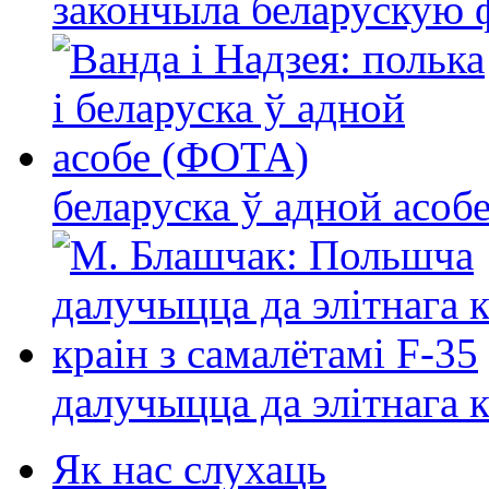
закончыла беларускую фі
беларуска ў адной асо
далучыцца да элітнага ко
Як нас слухаць