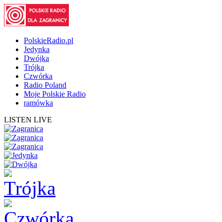
PolskieRadio.pl
Jedynka
Dwójka
Trójka
Czwórka
Radio Poland
Moje Polskie Radio
ramówka
LISTEN LIVE