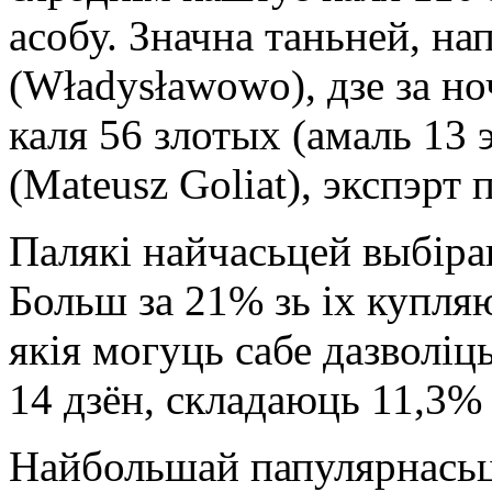
асобу. Значна таньней, н
(Władysławowo), дзе за но
каля 56 злотых (амаль 13 
(Mateusz Goliat), экспэрт 
Палякі найчасьцей выбір
Больш за 21% зь іх купля
якія могуць сабе дазволі
14 дзён, складаюць 11,3% 
Найбольшай папулярнасьц