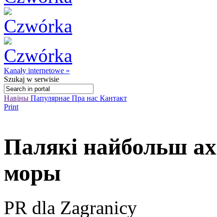
Kanały internetowe »
Szukaj
w serwisie
Навіны
Папулярнае
Пра нас
Кантакт
Print
Палякі найбольш а
моры
PR dla Zagranicy