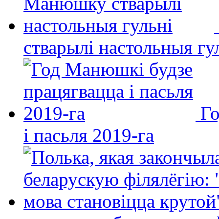
стварылі настольныя гу
Го
і пасьля 2019-га