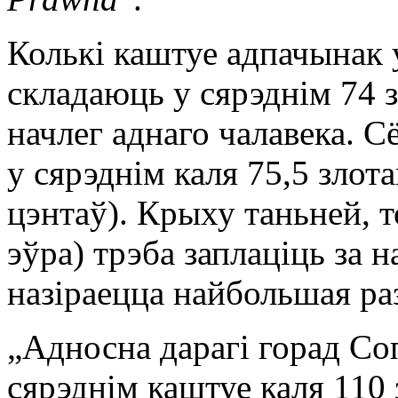
Колькі каштуе адпачынак
складаюць у сярэднім 74 з
начлег аднаго чалавека. С
у сярэднім каля 75,5 злота
цэнтаў). Крыху таньней, т
эўра) трэба заплаціць за 
назіраецца найбольшая ра
„Адносна дарагі горад Соп
сярэднім каштуе каля 110 