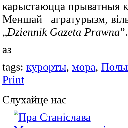
карыстаюцца прыватныя к
Меншай –агратурызм, вілы
„
Dziennik Gazeta Prawna
”.
аз
tags:
курорты
,
мора
,
Поль
Print
Слухайце нас