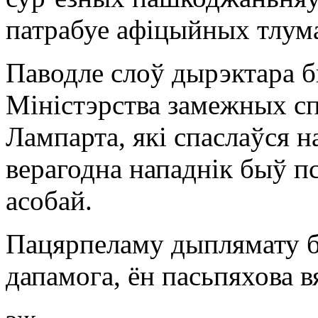
патрабуе афіцыйных тлума
Паводле слоў дырэктара б
Міністэрства замежных с
Лампарта, які спаслаўся н
верагодна нападнік быў п
асобай.
Пацярпеламу дыплямату б
дапамога, ён пасьпяхова 