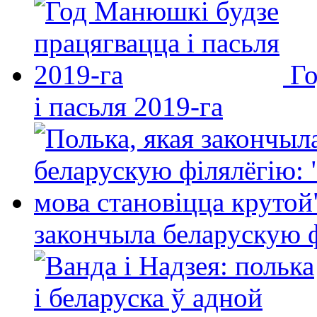
Го
і пасьля 2019-га
закончыла беларускую фі