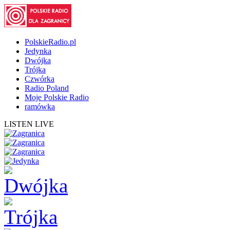
PolskieRadio.pl
Jedynka
Dwójka
Trójka
Czwórka
Radio Poland
Moje Polskie Radio
ramówka
LISTEN LIVE