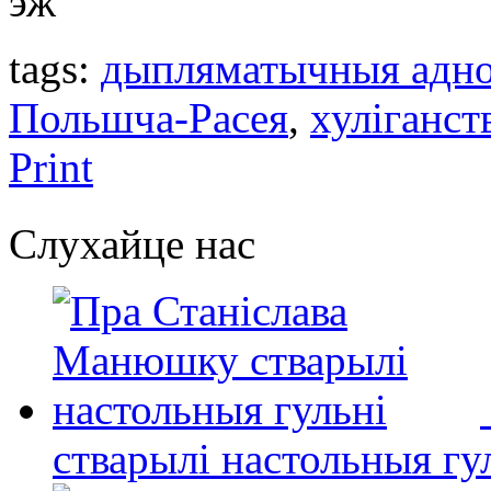
эж
tags:
дыпляматычныя адн
Польшча-Расея
,
хуліганст
Print
Слухайце нас
стварылі настольныя гу