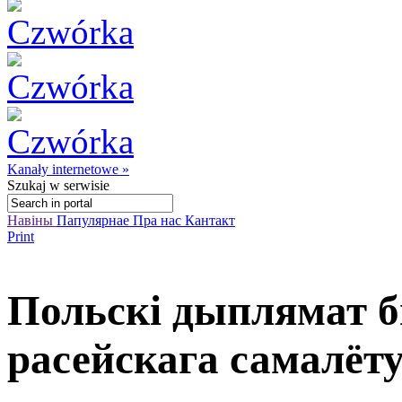
Kanały internetowe »
Szukaj
w serwisie
Навіны
Папулярнае
Пра нас
Кантакт
Print
Польскі дыплямат б
расейскага самалёт