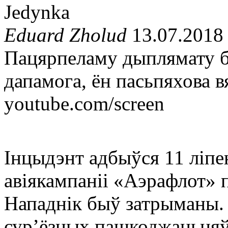
Jedynka
Eduard Zholud
13.07.2018
Пацярпеламу дыплямату б
дапамога, ён пасьпяхова 
youtube.com/screen
Інцыдэнт адбыўся 11 ліпе
авіякампаніі «Аэрафлот» 
Нападнік быў затрыманы.
сурʼёзных пашкоджаньняў