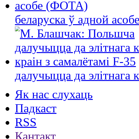
беларуска ў адной асо
далучыцца да элітнага ко
Як нас слухаць
Падкаст
RSS
Кантакт