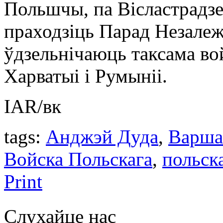
Польшчы, па Вісластрадз
праходзіць Парад Незалеж
ўдзельнічаюць таксама во
Харватыі і Румыніі.
IAR/вк
tags:
Анджэй Дуда
,
Варша
Войска Польскага
,
польск
Print
Слухайце нас