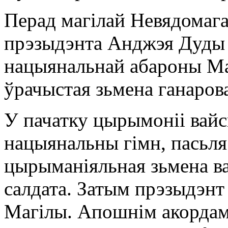
Перад магілай Невядомага
прэзыдэнта Анджэя Дуды і
нацыянальнай абароны М
ўрачыстая зьмена ганаров
У пачатку цырымоніі вайс
нацыянальны гімн, пасьля
цырыманіяльная зьмена в
салдата. Затым прэзыдэнт
Магілы. Апошнім акордам 