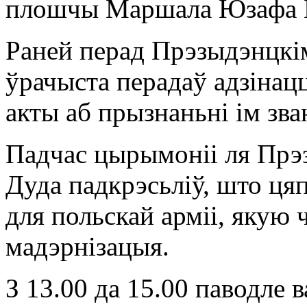
плошчы Маршала Юзафа П
Раней перад Прэзыдэнцкі
ўрачыста перадаў адзінацц
акты аб прызнаньні ім зва
Падчас цырымоніі ля Прэ
Дуда падкрэсьліў, што цяп
для польскай арміі, якую
мадэрнізацыя.
З 13.00 да 15.00 паводле 