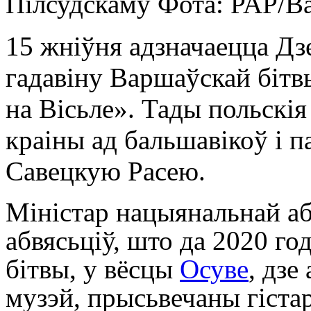
Пілсудскаму
Фота: PAP/Ba
15 жніўня адзначаецца Дз
гадавіну Варшаўскай бітв
на Вісьле». Тады польскія 
краіны ад бальшавікоў і п
Савецкую Расею.
Міністар нацыянальнай 
абвясьціў, што да 2020 го
бітвы, у вёсцы
Осуве
, дзе
музэй, прысьвечаны гіста