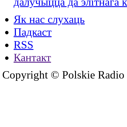
далучыцца да элітнага ко
Як нас слухаць
Падкаст
RSS
Кантакт
Copyright © Polskie Radio