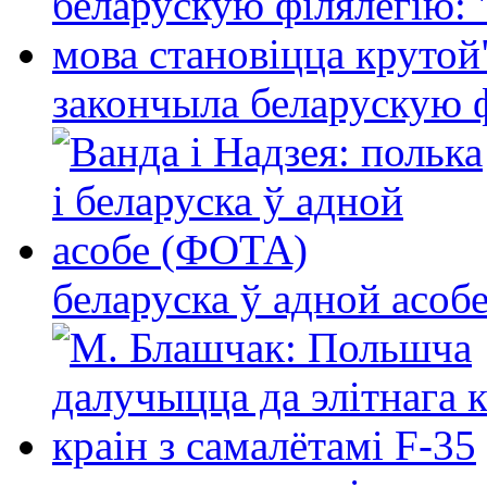
закончыла беларускую фі
беларуска ў адной асо