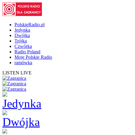
PolskieRadio.pl
Jedynka
Dwójka
Trójka
Czwórka
Radio Poland
Moje Polskie Radio
ramówka
LISTEN LIVE