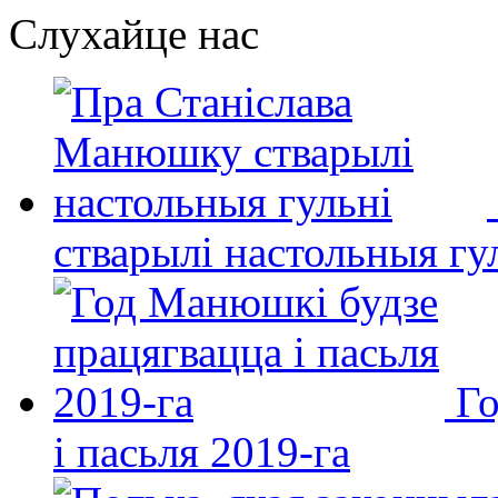
Слухайце нас
стварылі настольныя гу
Го
і пасьля 2019-га