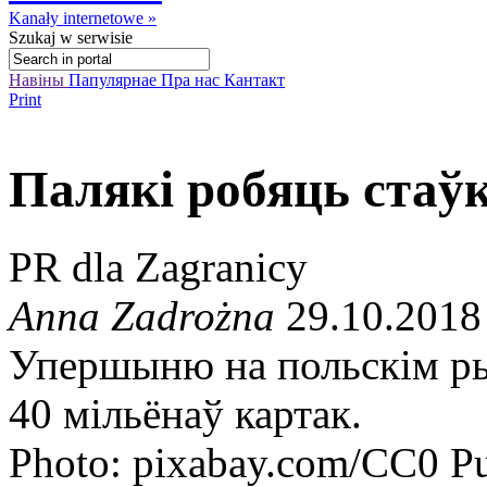
Kanały internetowe »
Szukaj
w serwisie
Навіны
Папулярнае
Пра нас
Кантакт
Print
Палякі робяць стаўк
PR dla Zagranicy
Anna Zadrożna
29.10.2018
Упершыню на польскім ры
40 мільёнаў картак.
Photo: pixabay.com/CC0 P