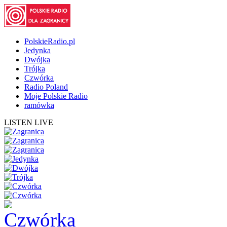
PolskieRadio.pl
Jedynka
Dwójka
Trójka
Czwórka
Radio Poland
Moje Polskie Radio
ramówka
LISTEN LIVE