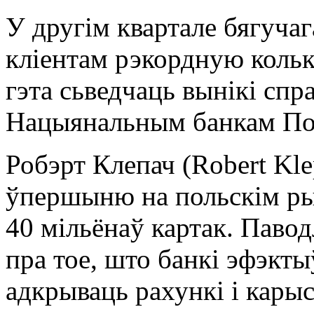
У другім квартале бягуча
кліентам рэкордную кольк
гэта сьведчаць вынікі спр
Нацыянальным банкам П
Робэрт Клепач (Robert Kle
ўпершыню на польскім ры
40 мільёнаў картак. Павод
пра тое, што банкі эфэкты
адкрываць рахункі і карыс