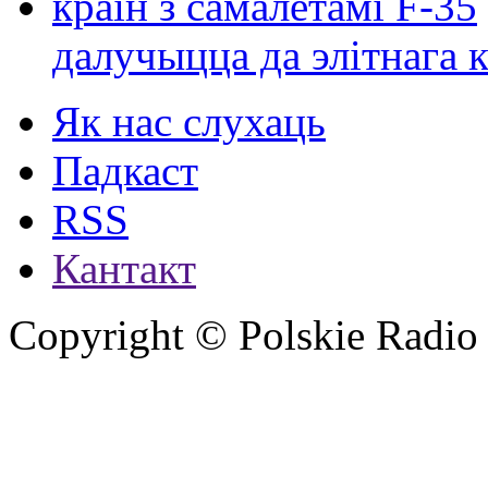
далучыцца да элітнага ко
Як нас слухаць
Падкаст
RSS
Кантакт
Copyright © Polskie Radio