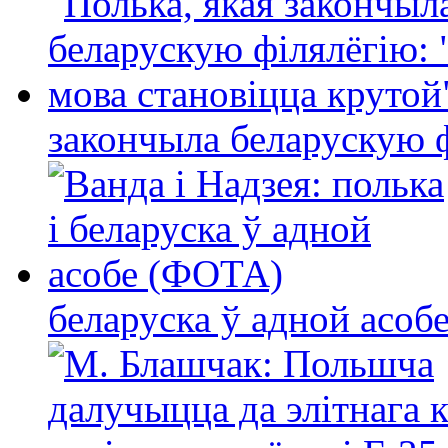
закончыла беларускую фі
беларуска ў адной асо