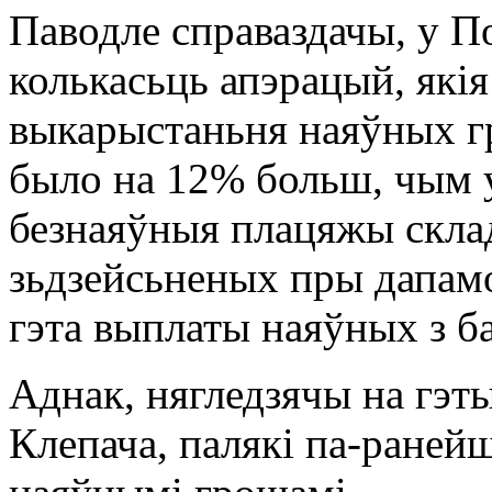
Паводле справаздачы, у П
колькасьць апэрацый, які
выкарыстаньня наяўных гр
было на 12% больш, чым 
безнаяўныя плацяжы скла
зьдзейсьненых пры дапамо
гэта выплаты наяўных з б
Аднак, нягледзячы на гэты
Клепача, палякі па-раней