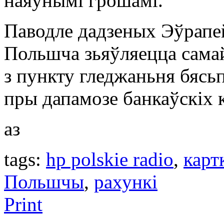
наяўнымі грошамі.
Паводле дадзеных Эўрапей
Польшча зьяўляецца самай
з пункту гледжаньня бясь
пры дапамозе банкаўскіх к
аз
tags:
hp polskie radio
,
карт
Польшчы
,
рахункі
Print