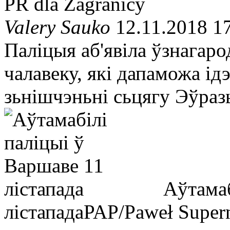
PR dla Zagranicy
Valery Sauko
12.11.2018 1
Паліцыя аб'явіла ўзнагар
чалавеку, які дапаможа ід
зьнішчэньні сьцягу Эўразь
Аўтамаб
лістапада
PAP/Paweł Super