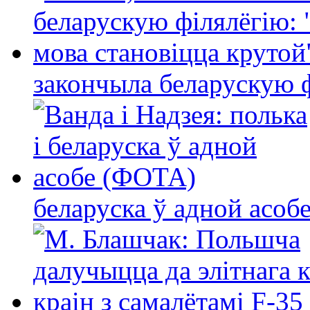
закончыла беларускую фі
беларуска ў адной асо