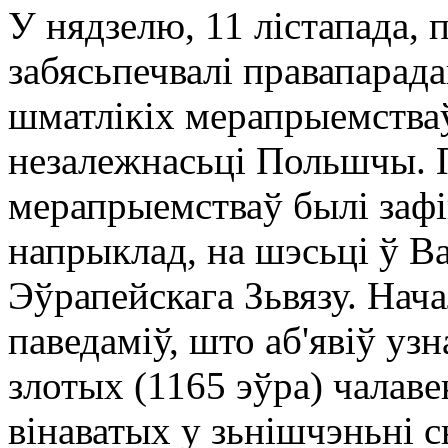
У нядзелю, 11 лістапада,
забясьпечвалі правапарад
шматлікіх мерапрыемстваў
незалежнасьці Польшчы. 
мерапрыемстваў былі заф
напрыклад, на шэсьці ў В
Эўрапейскага Зьвязу. Нач
паведаміў, што аб'явіў уз
злотых (1165 эўра) чалаве
вінаватых у зьнішчэньні с