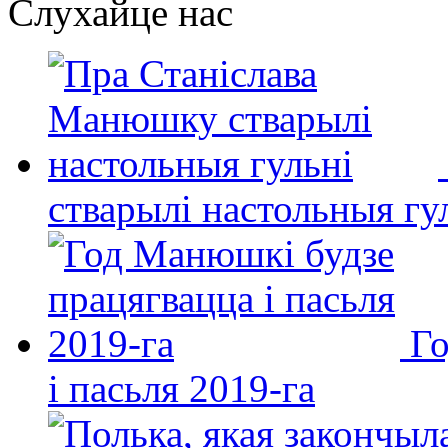
Слухайце нас
стварылі настольныя гу
Го
і пасьля 2019-га