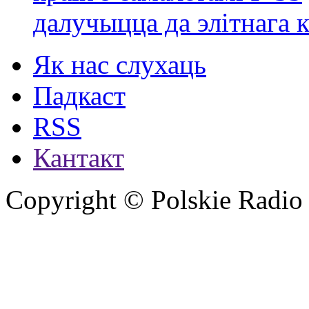
далучыцца да элітнага ко
Як нас слухаць
Падкаст
RSS
Кантакт
Copyright © Polskie Radio