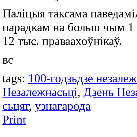
Паліцыя таксама паведаміл
парадкам на больш чым 1
12 тыс. праваахоўнікаў.
вс
tags:
100-годзьдзе незале
Незалежнасьці
,
Дзень Нез
сьцяг
,
узнагародa
Print