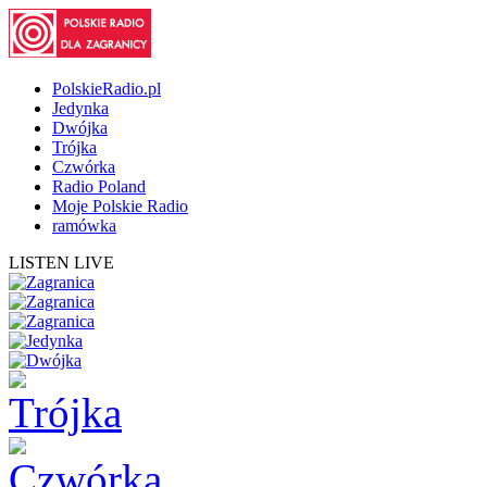
PolskieRadio.pl
Jedynka
Dwójka
Trójka
Czwórka
Radio Poland
Moje Polskie Radio
ramówka
LISTEN LIVE