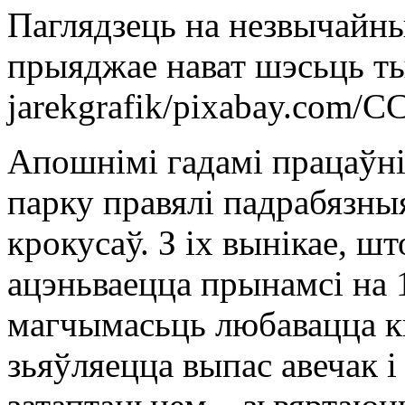
Паглядзець на незвычайны
прыяджае нават шэсьць ты
jarekgrafik/pixabay.com/С
Апошнімі гадамі працаўні
парку правялі падрабязныя
крокусаў. З іх вынікае, шт
ацэньваецца прынамсі на 
магчымасьць любавацца к
зьяўляецца выпас авечак і