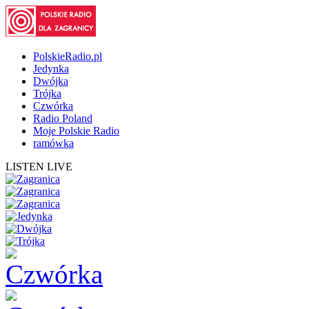
PolskieRadio.pl
Jedynka
Dwójka
Trójka
Czwórka
Radio Poland
Moje Polskie Radio
ramówka
LISTEN LIVE