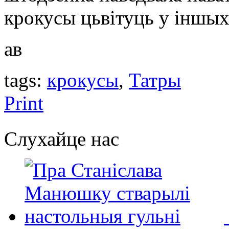
крокусы цьвітуць у іншых
ав
tags:
крокусы
,
Татры
Print
Слухайце нас