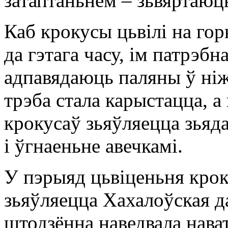
затаптаньнем – зьвяртаюц
Каб крокусы цьвілі на го
да гэтага часу, ім патрэб
адпавядаюць паляны ў ніж
трэба стала карыстацца, 
крокусаў зьяўляецца зьяд
і ўгнаеньне авечкамі.
У пэрыяд цьвіценьня крок
зьяўляецца Хахалоўская д
штодзённа наведвала нават