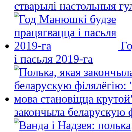
стварылі настольныя гу
Го
і пасьля 2019-га
закончыла беларускую фі