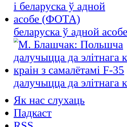
беларуска ў адной асо
далучыцца да элітнага ко
Як нас слухаць
Падкаст
RSS