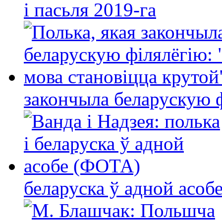
і пасьля 2019-га
закончыла беларускую фі
беларуска ў адной асо