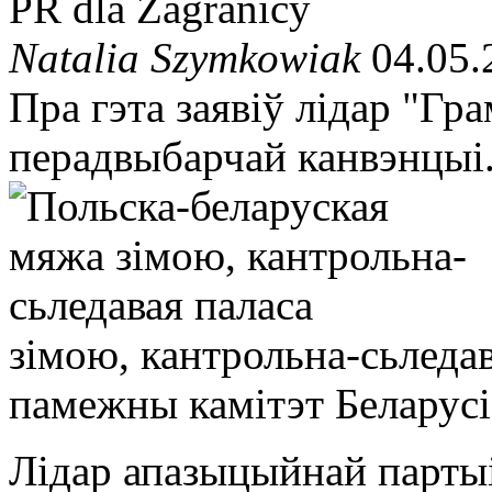
PR dla Zagranicy
Natalia Szymkowiak
04.05.
Пра гэта заявіў лідар "Г
перадвыбарчай канвэнцыі
зімою, кантрольна-сьледав
памежны камітэт Беларусі
Лідар апазыцыйнай парты