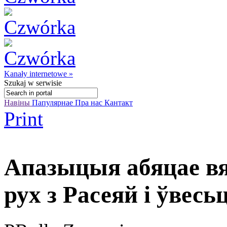
Kanały internetowe »
Szukaj
w serwisie
Навіны
Папулярнае
Пра нас
Кантакт
Print
Апазыцыя абяцае в
рух з Расеяй і ўвесь