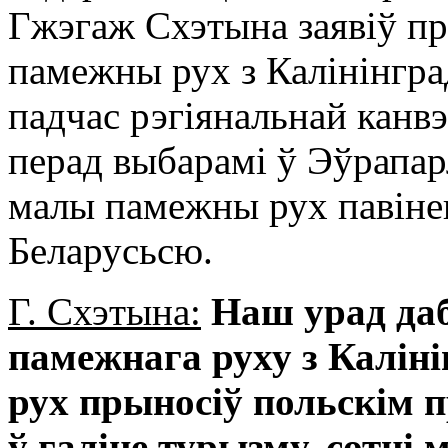
Гжэгаж Схэтына заявіў пр
памежны рух з Калінінгра
падчас рэгіянальнай канв
перад выбарамі ў Эўрапар
малы памежны рух павінен
Беларусьсю.
Г. Схэтына:
Наш урад даб
памежнага руху з Калін
рух прыносіў польскім 
ў галіне турызму, сотні 