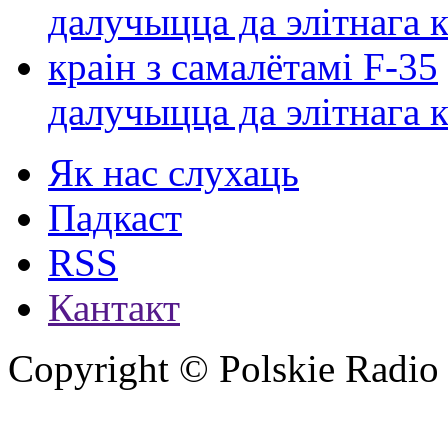
далучыцца да элітнага ко
Як нас слухаць
Падкаст
RSS
Кантакт
Copyright © Polskie Radio