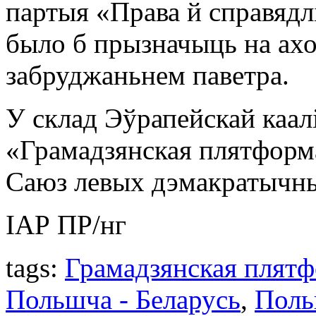
партыя «Права й справяд
было б прызначыць на ахо
забруджаньнем паветра.
У склад Эўрапейскай каал
«Грамадзянская плятформа
Саюз левых дэмакратычных
ІАР ПР/нг
tags:
Грамадзянская плят
Польшча - Беларусь
,
Поль