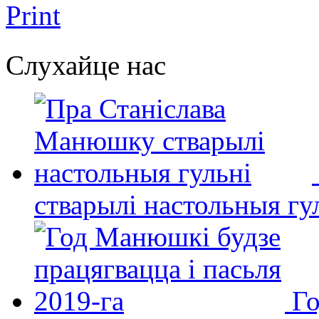
Print
Слухайце нас
стварылі настольныя гу
Го