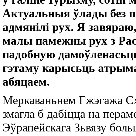
Актуальныя ўлады без 
адмянілі рух. Я завяраю
малы памежны рух з Рас
падобную дамоўленасьц
гэтаму карысьць атрым
абяцаем.
Меркаваньнем Гжэгажа Сх
змагла б дабіцца на перам
Эўрапейскага Зьвязу бол