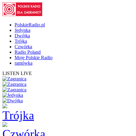
PolskieRadio.pl
Jedynka
Dwójka
Trójka
Czwórka
Radio Poland
Moje Polskie Radio
ramówka
LISTEN LIVE