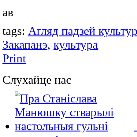
ав
tags:
Агляд падзей культу
Закапанэ
,
культура
Print
Слухайце нас