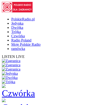
PolskieRadio.pl
Jedynka
Dwójka
Trójka
Czwórka
Radio Poland
Moje Polskie Radio
ramówka
LISTEN LIVE