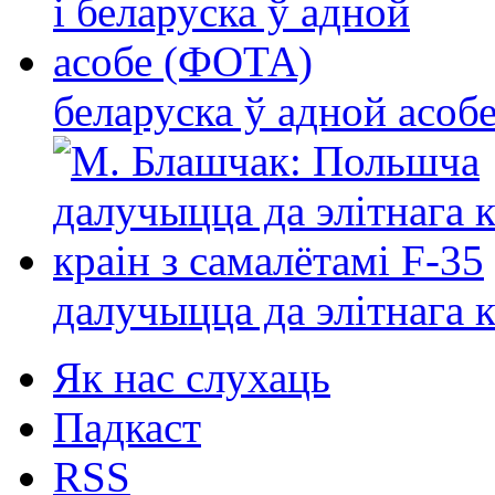
беларуска ў адной асо
далучыцца да элітнага ко
Як нас слухаць
Падкаст
RSS