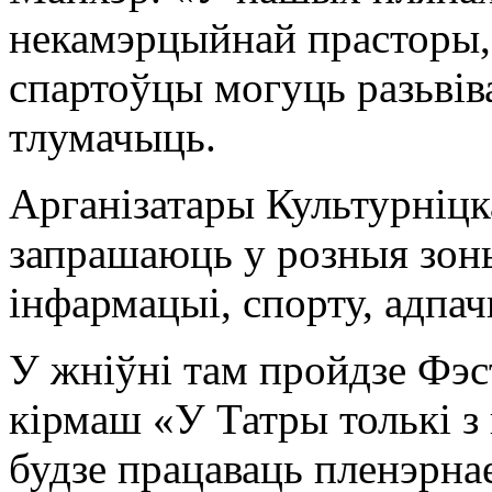
некамэрцыйнай прасторы, 
спартоўцы могуць разьвіва
тлумачыць.
Арганізатары Культурніцк
запрашаюць у розныя зоны
інфармацыі, спорту, адпач
У жніўні там пройдзе Фэс
кірмаш «У Татры толькі з 
будзе працаваць пленэрнае