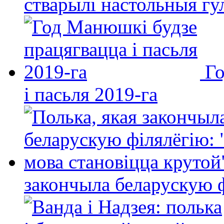
стварылі настольныя гу
Го
і пасьля 2019-га
закончыла беларускую фі