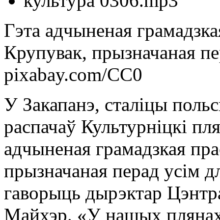
культура 0306.mp3
Гэта адчыненая грамадзка
Крупувак, прызначаная пе
pixabay.com/CC0
У Закапанэ, сталіцы польс
распачаў Культурніцкі пля
адчыненая грамадзкая пра
прызначаная перад усім д
гаворыць дырэктар Цэнтра
Майхэр. «У нашых пляна