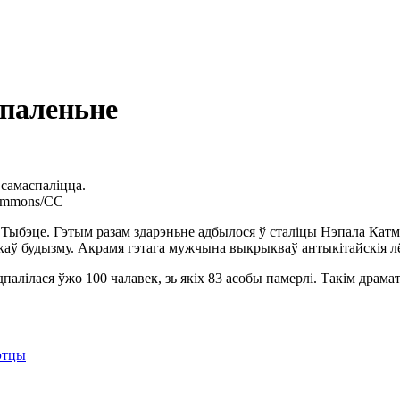
спаленьне
 самаспаліцца.
 Commons/CC
 Тыбэце. Гэтым разам здарэньне адбылося ў сталіцы Нэпала Катм
ікаў будызму. Акрамя гэтага мужчына выкрыкваў антыкітайскія лё
адпалілася ўжо 100 чалавек, зь якіх 83 асобы памерлі. Такім д
этцы