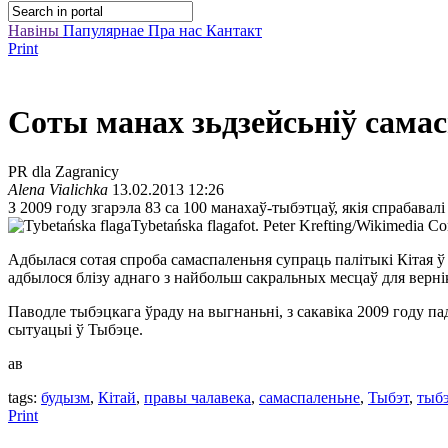
Навіны
Папулярнае
Пра нас
Кантакт
Print
Соты манах зьдзейсьніў сама
PR dla Zagranicy
Alena Vialichka
13.02.2013 12:26
З 2009 году згарэла 83 са 100 манахаў-тыбэтцаў, якія спрабавалі
Tybetańska flaga
fot. Peter Krefting/Wikimedia
Адбылася сотая спроба самаспаленьня супраць палітыкі Кітая ў
адбылося блізу аднаго з найбольш сакральных месцаў для верн
Паводле тыбэцкага ўраду на выгнаньні, з сакавіка 2009 году п
сытуацыі ў Тыбэце.
ав
tags:
будызм
,
Кітай
,
правы чалавека
,
самаспаленьне
,
Тыбэт
,
тыб
Print