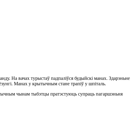
анду. На вачах турыстаў падпаліўся будыйскі манах. Здарэньне
зунгі. Манах у крытычным стане трапіў у шпіталь.
раматычным чынам тыбэтцы пратэстуюць супраць пагаршэньня