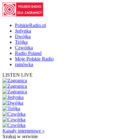
PolskieRadio.pl
Jedynka
Dwójka
Trójka
Czwórka
Radio Poland
Moje Polskie Radio
ramówka
LISTEN LIVE
Kanały internetowe »
Szukaj
w serwisie