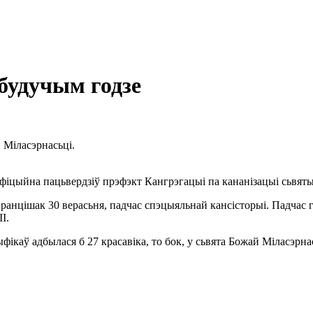
 будучым годзе
 Міласэрнасьці.
 афіцыйна пацьвердзіў прэфэкт Кангрэгацыі па кананізацыі сьвя
ранцішак 30 верасьня, падчас спэцыяльнай кансісторыі. Падчас г
І.
аў адбылася б 27 красавіка, то бок, у сьвята Божай Міласэрнась