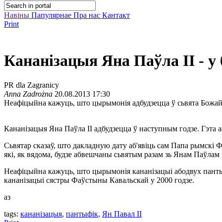
Навіны
Папулярнае
Пра нас
Кантакт
Print
Кананізацыя Яна Паўла ІІ - у
PR dla Zagranicy
Anna Zadrożna
20.08.2013 17:30
Неафіцыйна кажуць, што цырымонія адбудзецца ў сьвята Божай
Кананізацыя Яна Паўла ІІ адбудзецца ў наступным годзе. Гэта
Сьвятар сказаў, што дакладную дату аб'явіць сам Папа рымскі Ф
які, як вядома, будзе абвешчаны сьвятым разам зь Янам Паўлам І
Неафіцыйна кажуць, што цырымонія кананізацыі абодвух пантыфік
кананізацыі сястры Фаўстыны Кавальскай у 2000 годзе.
аз
tags:
кананізацыя
,
пантыфік
,
Ян Павал ІI