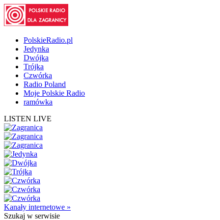
PolskieRadio.pl
Jedynka
Dwójka
Trójka
Czwórka
Radio Poland
Moje Polskie Radio
ramówka
LISTEN LIVE
Kanały internetowe »
Szukaj
w serwisie