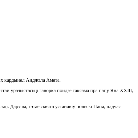
тых кардынал Анджэла Амата.
этай урачыстасьці гаворка пойдзе таксама пра папу Яна XXIII,
ці. Дарэчы, гэтае сьвята ўстанавіў польскі Папа, падчас