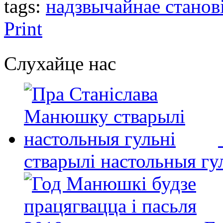
tags:
надзвычайнае станов
Print
Слухайце нас
стварылі настольныя гу