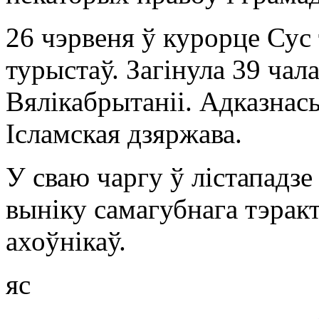
26 чэрвеня ў курорце Сус
турыстаў. Загінула 39 чал
Вялікабрытаніі. Адказнась
Ісламская дзяржава.
У сваю чаргу ў лістападзе
выніку самагубнага тэракт
ахоўнікаў.
яс