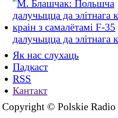
далучыцца да элітнага ко
Як нас слухаць
Падкаст
RSS
Кантакт
Copyright © Polskie Radio