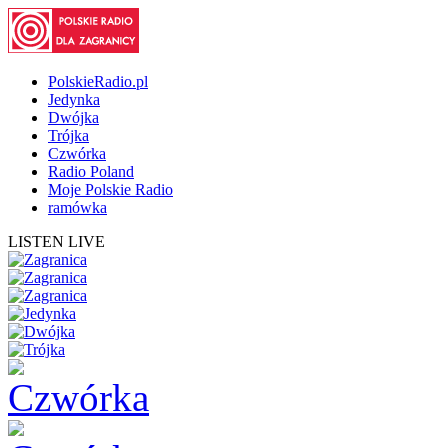
PolskieRadio.pl
Jedynka
Dwójka
Trójka
Czwórka
Radio Poland
Moje Polskie Radio
ramówka
LISTEN LIVE