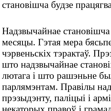
становішча будзе працягва
Надзвычайнае становішча 
месяцы. Гэтая мера бясьпе
чэрвеньскіх тэрактаў. Пр
што надзвычайнае станові
лютага і што рашэньне бы
парлямэнтам. Правілы на
прэзыдэнту, паліцыі і арм
некаторых правоў і грамад