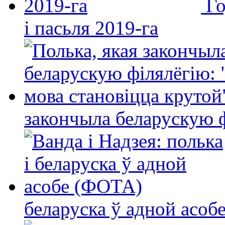
Го
і пасьля 2019-га
закончыла беларускую фі
беларуска ў адной асо