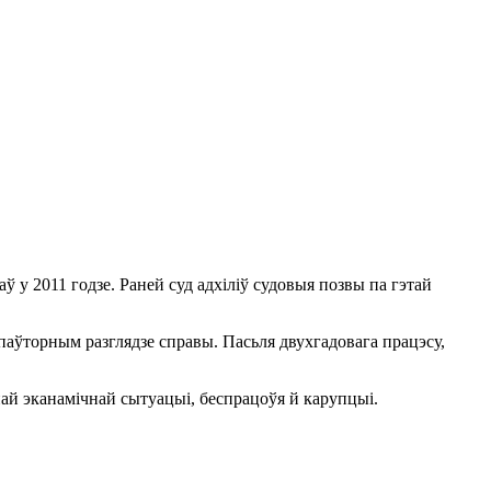
 у 2011 годзе. Раней суд адхіліў судовыя позвы па гэтай
паўторным разглядзе справы. Пасьля двухгадовага працэсу,
най эканамічнай сытуацыі, беспрацоўя й карупцыі.