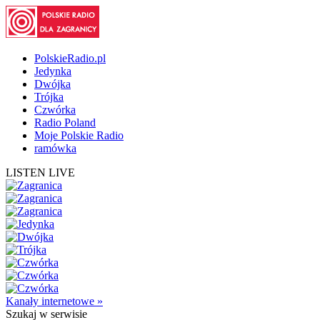
PolskieRadio.pl
Jedynka
Dwójka
Trójka
Czwórka
Radio Poland
Moje Polskie Radio
ramówka
LISTEN LIVE
Kanały internetowe »
Szukaj
w serwisie