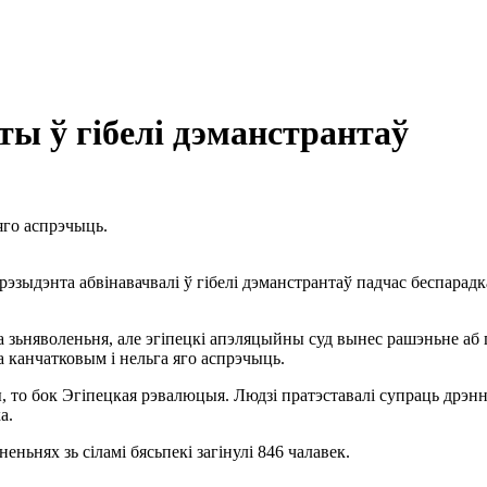
ты ў гібелі дэманстрантаў
яго аспрэчыць.
ыдэнта абвінавачвалі ў гібелі дэманстрантаў падчас беспарадкаў
 зьняволеньня, але эгіпецкі апэляцыйны суд вынес рашэньне аб 
 канчатковым і нельга яго аспрэчыць.
, то бок Эгіпецкая рэвалюцыя. Людзі пратэставалі супраць дрэн
а.
еньнях зь сіламі бясьпекі загінулі 846 чалавек.