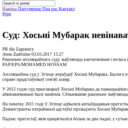
Навіны
Папулярнае
Пра нас
Кантакт
Print
Суд: Хосьні Мубарак невінава
PR dla Zagranicy
Anna Zadrożna
03.03.2017 15:27
Рашэньне апэляцыйнага суду зьяўляецца канчатковым і нельга 
PAP/EPA/MOHAMED HOSSAM
Апэляцыйны суд у Эгіпце апраўдаў Хосьні Мубарака. Былога прэз
справе прадстаўнікоў сем'яў ахвяр.
У 2012 годзе суд прыгаварыў Хосьні Мубарака да пажыцьцёвага
абвінавачваньні былі зьнятыя. Сёньняшняе рашэньне зьяўляецца
На пачатку 2011 году ў Эгіпце адбыліся антыўрадавыя пратэсты
Дэманстранты патрабавалі адстаўкі прэзыдэнта Хосьні Мубарак
Падчас пратэстаў, якія працягваліся больш за два тыдні, у сутыкн