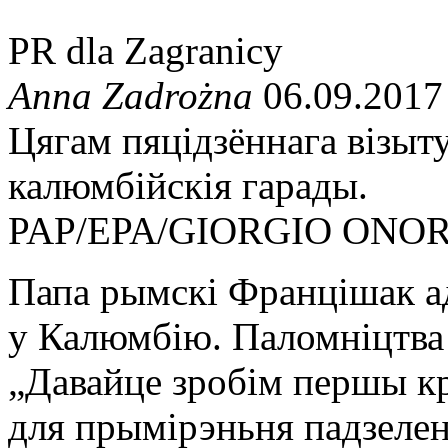
PR dla Zagranicy
Anna Zadrożna
06.09.2017
Цягам пяцідзённага візыт
калюмбійскія гарады.
PAP/EPA/GIORGIO ONOR
Папа рымскі Францішак ад
у Калюмбію. Паломніцтва 
„Давайце зробім першы кр
для прымірэньня падзелен