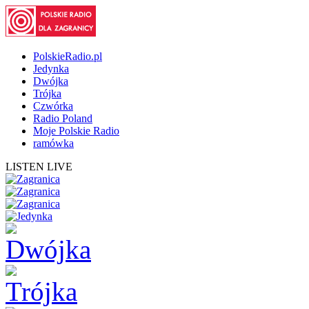
PolskieRadio.pl
Jedynka
Dwójka
Trójka
Czwórka
Radio Poland
Moje Polskie Radio
ramówka
LISTEN LIVE