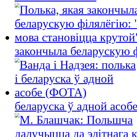
закончыла беларускую фі
беларуска ў адной асо