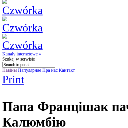
Kanały internetowe »
Szukaj
w serwisie
Навіны
Папулярнае
Пра нас
Кантакт
Print
Папа Францішак па
Калюмбію