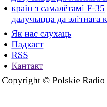
далучыцца да элітнага ко
Як нас слухаць
Падкаст
RSS
Кантакт
Copyright © Polskie Radio