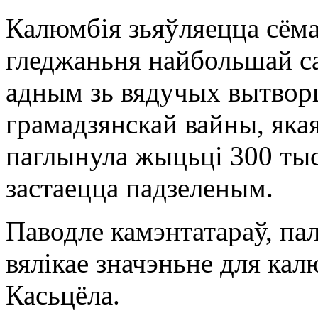
Калюмбія зьяўляецца сёма
гледжаньня найбольшай с
адным зь вядучых вытворц
грамадзянскай вайны, якая
паглынула жыцьці 300 тыс
застаецца падзеленым.
Паводле камэнтатараў, па
вялікае значэньне для ка
Касьцёла.