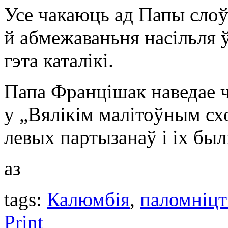
Усе чакаюць ад Папы слоў
й абмежаваньня насільля 
гэта каталікі.
Папа Францішак наведае 
у „Вялікім малітоўным сх
левых партызанаў і іх был
аз
tags:
Калюмбія
,
паломніцт
Print