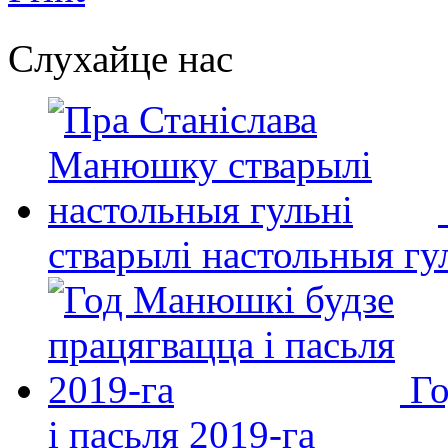
Слухайце нас
стварылі настольныя гу
Го
і пасьля 2019-га