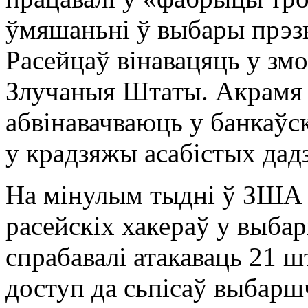
ўмяшаньні ў выбары прэз
Расейцаў вінавацяць у зм
Злучаныя Штаты. Акрамя т
абвінавачваюць у банкаўс
у крадзяжы асабістых дад
На мінулым тыдні ў ЗША 
расейскіх хакераў у выба
спрабавалі атакаваць 21 ш
доступ да сьпісаў выбарш