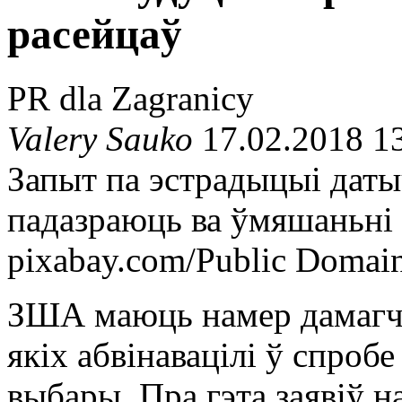
расейцаў
PR dla Zagranicy
Valery Sauko
17.02.2018 1
Запыт па эстрадыцыі даты
падазраюць ва ўмяшаньні
pixabay.com/Public Domai
ЗША маюць намер дамагчы
якіх абвінавацілі ў спроб
выбары. Пра гэта заявіў 