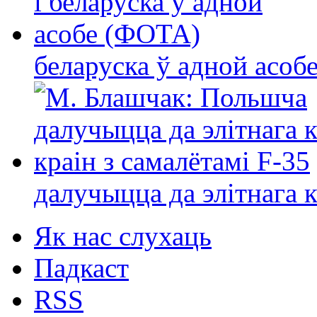
беларуска ў адной асо
далучыцца да элітнага ко
Як нас слухаць
Падкаст
RSS