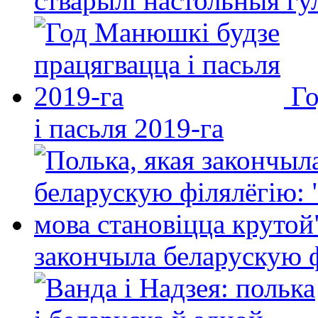
стварылі настольныя гу
Го
і пасьля 2019-га
закончыла беларускую фі