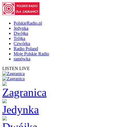
PolskieRadio.pl
Jedynka
Dwójka
Trójka
Czwórka
Radio Poland
Moje Polskie Radio
ramówka
LISTEN LIVE