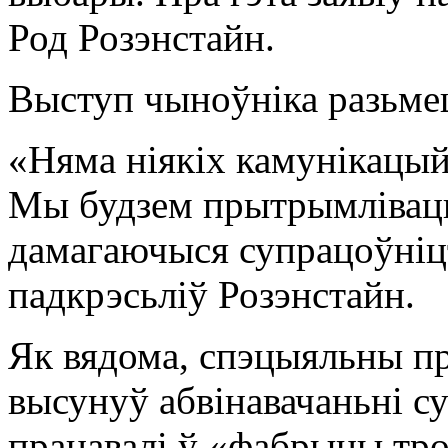
Род Розэнстайн.
Выступ чыноўніка разьме
«Няма ніякіх камунікацый 
Мы будзем прытрымлівацц
дамагаючыся супрацоўніцт
падкрэсьліў Розэнстайн.
Як вядома, спэцыяльны 
высунуў абвінавачаньні су
працавалі ў «фабрыцы трол