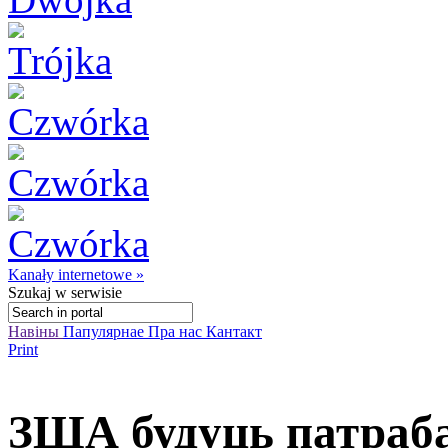
Kanały internetowe »
Szukaj
w serwisie
Навіны
Папулярнае
Пра нас
Кантакт
Print
ЗША будуць патраба