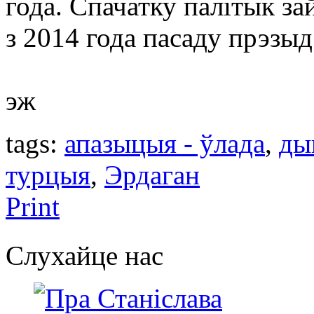
года. Спачатку палітык за
з 2014 года пасаду прэзыд
эж
tags:
апазыцыя - ўлада
,
ды
турцыя
,
Эрдаган
Print
Слухайце нас