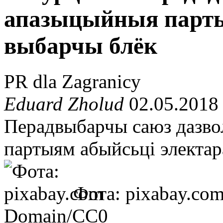
апазыцыйныя партыі
выбарчы блёк
PR dla Zagranicy
Eduard Zholud
02.05.2018
Перадвыбарчы саюз дазв
партыям абыйсьці электар
Фота: pixabay.co
Domain/CC0