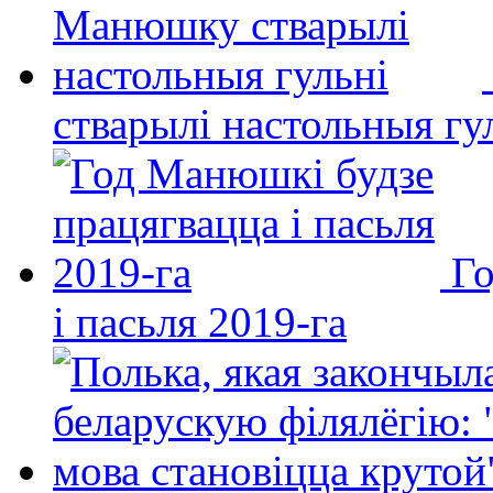
стварылі настольныя гу
Го
і пасьля 2019-га