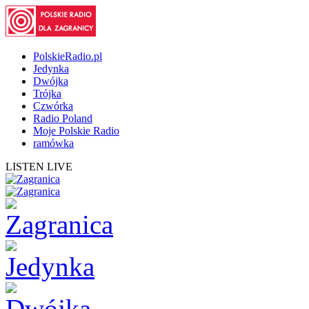
PolskieRadio.pl
Jedynka
Dwójka
Trójka
Czwórka
Radio Poland
Moje Polskie Radio
ramówka
LISTEN LIVE