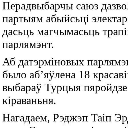
Перадвыбарчы саюз дазв
партыям абыйсьці электар
дасьць магчымасьць трапіц
парлямэнт.
Аб датэрміновых парлямэн
было абʼяўлена 18 красаві
выбараў Турцыя пяройдзе
кіраваньня.
Нагадаем, Рэджэп Таіп Эр