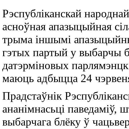
Рэспубліканскай народнай
асноўная апазыцыйная сіла
трыма іншымі апазыцыйны
гэтых партый у выбарчы б
датэрміновых парлямэнцкі
маюць адбыцца 24 чэрвен
Прадстаўнік Рэспубліканс
ананімнасьці паведаміў, 
выбарчага блёку ў чацьвер