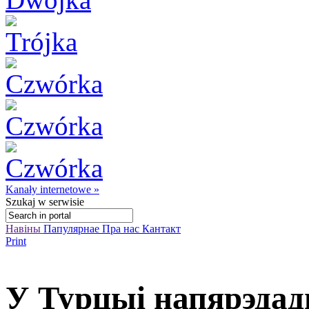
Kanały internetowe »
Szukaj
w serwisie
Навіны
Папулярнае
Пра нас
Кантакт
Print
У Турцыі напярэдад