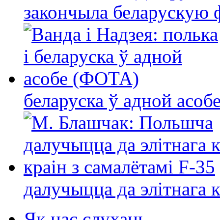
закончыла беларускую фі
беларуска ў адной асо
далучыцца да элітнага ко
Як нас слухаць