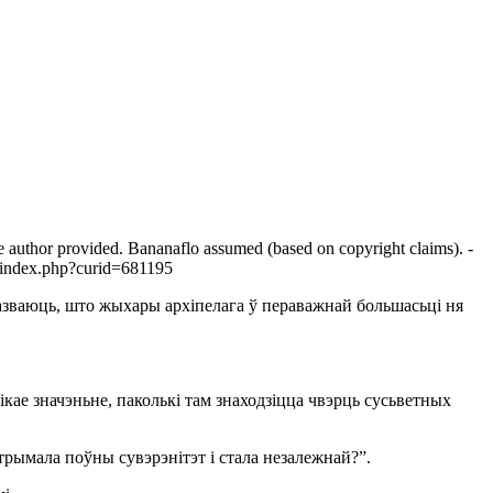
author provided. Bananaflo assumed (based on copyright claims). -
/index.php?curid=681195
казваюць, што жыхары архіпелага ў пераважнай большасьці ня
ікае значэньне, паколькі там знаходзіцца чвэрць сусьветных
трымала поўны сувэрэнітэт і стала незалежнай?”.