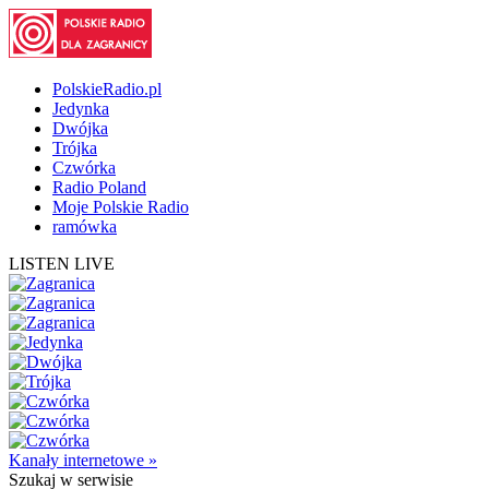
PolskieRadio.pl
Jedynka
Dwójka
Trójka
Czwórka
Radio Poland
Moje Polskie Radio
ramówka
LISTEN LIVE
Kanały internetowe »
Szukaj
w serwisie