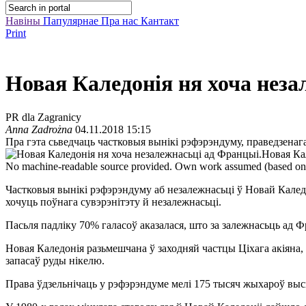
Навіны
Папулярнае
Пра нас
Кантакт
Print
Новая Каледонія ня хоча нез
PR dla Zagranicy
Anna Zadrożna
04.11.2018 15:15
Пра гэта сьведчаць частковыя вынікі рэфэрэндуму, праведзена
Новая Ка
No machine-readable source provided. Own work assumed (based on 
Частковыя вынікі рэфэрэндуму аб незалежнасьці ў Новай Калед
хочуць поўнага сувэрэнітэту й незалежнасьці.
Пасьля падліку 70% галасоў аказалася, што за залежнасьць ад 
Новая Каледонія разьмешчана ў заходняй частцы Ціхага акіяна, 
запасаў руды нікелю.
Права ўдзельнічаць у рэфэрэндуме мелі 175 тысяч жыхароў высп