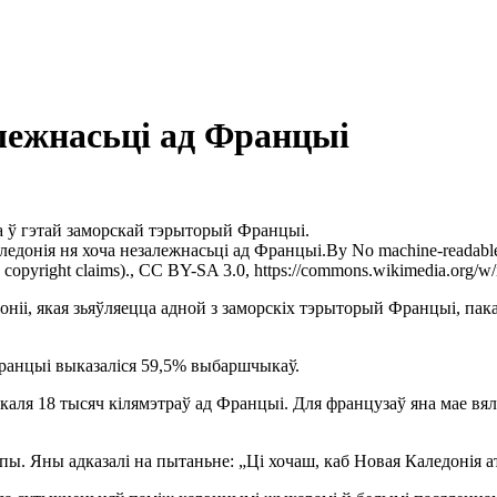
алежнасьці ад Францыі
га ў гэтай заморскай тэрыторый Францыі.
ледонія ня хоча незалежнасьці ад Францыі.
By No machine-readable 
copyright claims)., CC BY-SA 3.0, https://commons.wikimedia.org/w
оніі, якая зьяўляецца адной з заморскіх тэрыторый Францыі, па
Францыі выказаліся 59,5% выбаршчыкаў.
каля 18 тысяч кілямэтраў ад Францыі. Для французаў яна мае вял
ы. Яны адказалі на пытаньне: „Ці хочаш, каб Новая Каледонія а