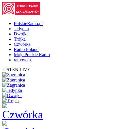
PolskieRadio.pl
Jedynka
Dwójka
Trójka
Czwórka
Radio Poland
Moje Polskie Radio
ramówka
LISTEN LIVE