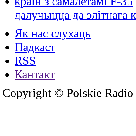
далучыцца да элітнага ко
Як нас слухаць
Падкаст
RSS
Кантакт
Copyright © Polskie Radio