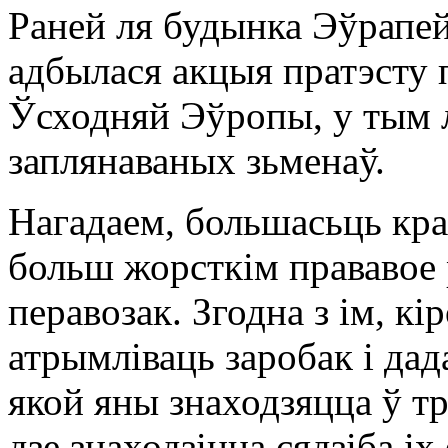
Раней ля будынка Эўрапей
адбылася акцыя пратэсту 
Ўсходняй Эўропы, у тым 
заплянаваных зьменаў.
Нагадаем, большасьць краі
больш жорсткім прававое
перавозак. Згодна з ім, к
атрымліваць заробак і дад
якой яны знаходзяцца ў тр
дзе знаходзіцца сядзіба іх