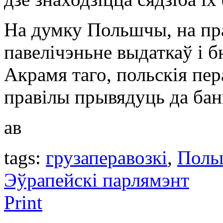
На думку Польшчы, на пра
павелічэньне выдаткаў і 
Акрамя таго, польскія пер
правілы прывядуць да бан
ав
tags:
грузаперавозкі
,
Поль
Эўрапейскі парлямэнт
Print