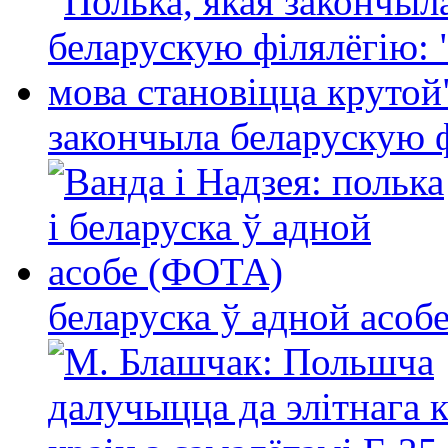
закончыла беларускую фі
беларуска ў адной асо