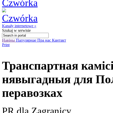
Kanały internetowe »
Szukaj
w serwisie
Навіны
Папулярнае
Пра нас
Кантакт
Print
Транспартная камісі
нявыгадныя для По
перавозках
PR dla Zagranicy