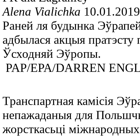
Alena Vialichka
10.01.2019
Раней ля будынка Эўрапей
адбылася акцыя пратэсту 
Ўсходняй Эўропы.
PAP/EPA/DARREN ENG
Транспартная камісія Эўр
непажаданыя для Польшчы
жорсткасьці міжнародных