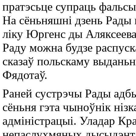
пратэсьце супраць фальсы
На сёньняшні дзень Рады 
ліку Юргенс ды Аляксеева
Раду можна будзе распуска
сказаў польскаму выдань
Фядотаў.
Раней сустрэчы Рады адбы
сёньня гэта чыноўнік нізк
адміністрацыі. Уладар Кр
непаслухмяных дысыдэнта