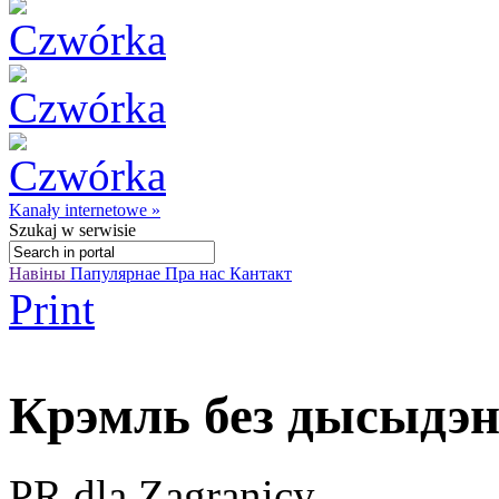
Kanały internetowe »
Szukaj
w serwisie
Навіны
Папулярнае
Пра нас
Кантакт
Print
Крэмль без дысыдэн
PR dla Zagranicy