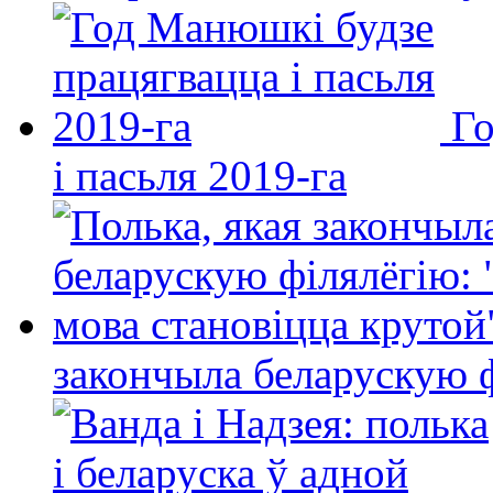
Го
і пасьля 2019-га
закончыла беларускую фі