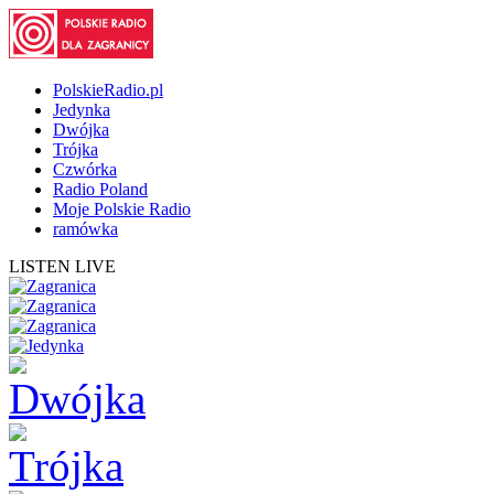
PolskieRadio.pl
Jedynka
Dwójka
Trójka
Czwórka
Radio Poland
Moje Polskie Radio
ramówka
LISTEN LIVE