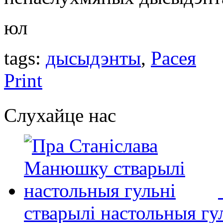
юл
tags:
дысыдэнты
,
Расея
Print
Слухайце нас
стварылі настольныя гу