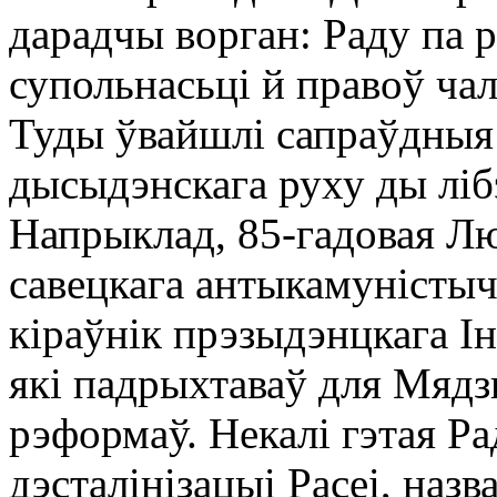
дарадчы ворган: Раду па р
супольнасьці й правоў чал
Туды ўвайшлі сапраўдныя 
дысыдэнскага руху ды ліб
Напрыклад, 85-гадовая Лю
савецкага антыкамуністыч
кіраўнік прэзыдэнцкага Ін
які падрыхтаваў для Мядз
рэформаў. Некалі гэтая Р
дэсталінізацыі Расеі, наз