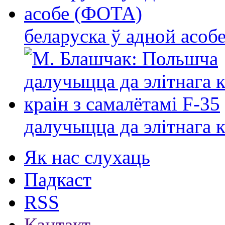
беларуска ў адной асо
далучыцца да элітнага ко
Як нас слухаць
Падкаст
RSS
Кантакт