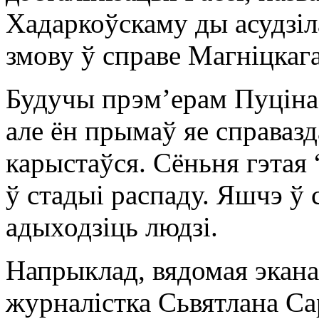
Хадаркоўскаму ды асудзіл
змову ў справе Магніцкага
Будучы прэм’ерам Пуціна
але ён прымаў яе справазда
карыстаўся. Сёньня гэтая 
ў стадыі распаду. Яшчэ ў 
адыходзіць людзі.
Напрыклад, вядомая экана
журналістка Сьвятлана Са