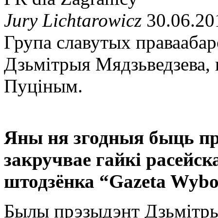
Jury Lichtarowicz
30.06.20
Група славутых праваабар
Дзьмітрыя Мядзьведзева, 
Пуціным.
Яны ня згодныя быць п
закручвае гайкі расейск
штодзёнка “Gazeta Wybo
Былы прэзыдэнт Дзьмітры