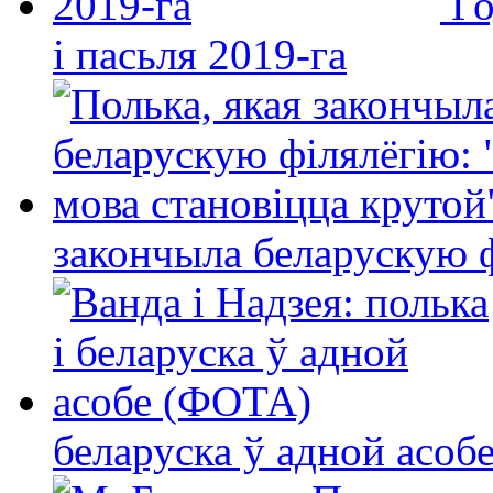
Го
і пасьля 2019-га
закончыла беларускую фі
беларуска ў адной асо