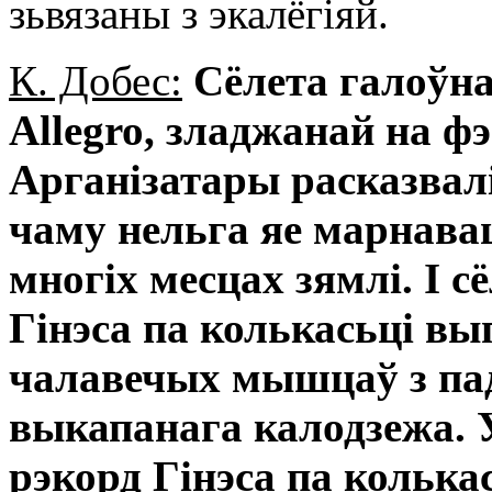
зьвязаны з экалёгіяй.
К. Добес:
Сёлета галоўна
Allegro, зладжанай на ф
Арганізатары расказвал
чаму нельга яе марнавац
многіх месцах зямлі. І с
Гінэса па колькасьці в
чалавечых мышцаў з па
выкапанага калодзежа. 
рэкорд Гінэса па колькас