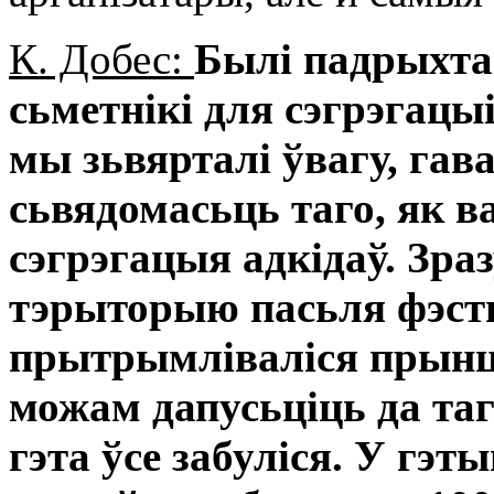
К. Добес:
Былі падрыхт
сьметнікі для сэгрэгацы
мы зьвярталі ўвагу, гава
сьвядомасьць таго, як 
сэгрэгацыя адкідаў. Зр
тэрыторыю пасьля фэст
прытрымліваліся прынц
можам дапусьціць да та
гэта ўсе забуліся. У гэ