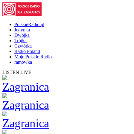
PolskieRadio.pl
Jedynka
Dwójka
Trójka
Czwórka
Radio Poland
Moje Polskie Radio
ramówka
LISTEN LIVE