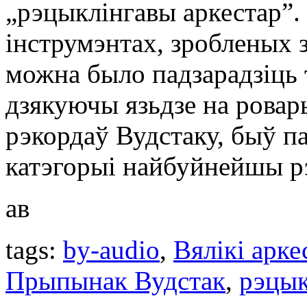
„рэцыклінгавы аркестар”. Г
інструмэнтах, зробленых 
можна было падзарадзіць 
дзякуючы язьдзе на ровар
рэкордаў Вудстаку, быў па
катэгорыі найбуйнейшы рэ
ав
tags:
by-audio
,
Вялікі арке
Прыпынак Вудстак
,
рэцык