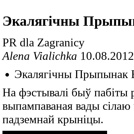
Экалягічны Прыпын
PR dla Zagranicy
Alena Vialichka
10.08.2012
Экалягічны Прыпынак 
На фэстывалі быў пабіты р
выпампаваная вады сілаю
падземнай крыніцы.