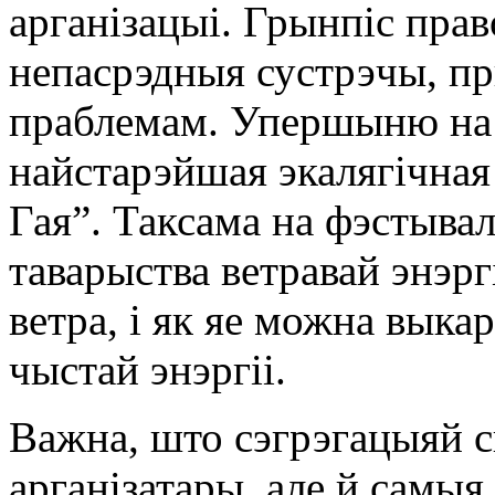
арганізацыі. Грынпіс прав
непасрэдныя сустрэчы, п
праблемам. Упершыню на 
найстарэйшая экалягічна
Гая”. Таксама на фэстывал
таварыства ветравай энэргі
ветра, і як яе можна выка
чыстай энэргіі.
Важна, што сэгрэгацыяй с
арганізатары, але й самыя