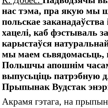
нас тэма, пра якую мы ш
польскае заканадаўства 
хацелі, каб фэстываль
карыстаўся натуральнай
мы маем сьвядомасьць, ш
Польшчы апошнім часам 
выпусьціць патрэбную д
Прыпынак Вудстак энэр
Акрамя гэтага, на прыпы