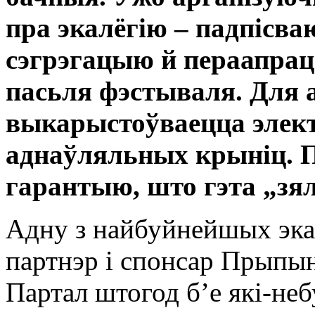
пра экалёгію – падпісв
сэгрэгацыю й пераапрацо
пасьля фэстываля. Для 
выкарыстоўваецца элек
аднаўляльных крыніц. П
гарантыю, што гэта „зял
Адну з найбуйнейшых эка
партнэр і спонсар Прыпын
Партал штогод б’е які-неб