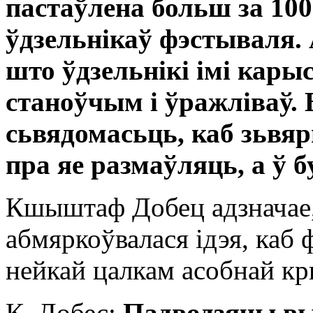
пастаўлена больш за 100
ўдзельнікаў фэстываля.
што ўдзельнікі імі кары
станоўчым і ўражліваў.
сьвядомасьць, каб зьвяр
пра яе размаўляць, а ў б
Кшыштаф Добец адзначае, 
абмяркоўвалася ідэя, каб 
нейкай цалкам асобнай кр
К. Добес:
Падводзячы вын