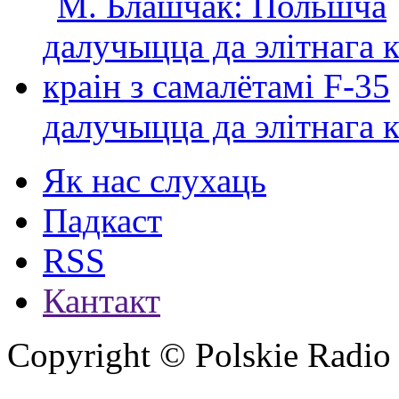
далучыцца да элітнага ко
Як нас слухаць
Падкаст
RSS
Кантакт
Copyright © Polskie Radio