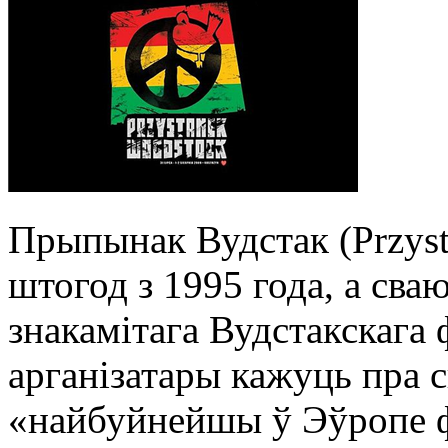
Прыпынак Вудстак (Przyst
штогод з 1995 года, а сва
знакамітага Вудстакскага
арганізатары кажуць пра с
«найбуйнейшы ў Эўропе 