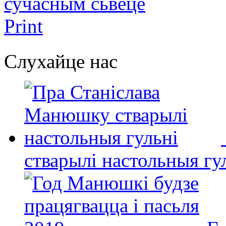
сучасным сьвеце
Print
Слухайце нас
стварылі настольныя гу