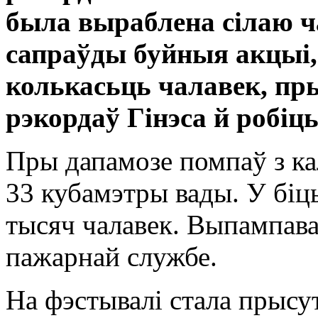
была выраблена сілаю ч
сапраўды буйныя акцыі, 
колькасьць чалавек, пры
рэкордаў Гінэса й робіц
Пры дапамозе помпаў з к
33 кубамэтры вады. У біць
тысяч чалавек. Выпампава
пажарнай службе.
На фэстывалі стала прысу