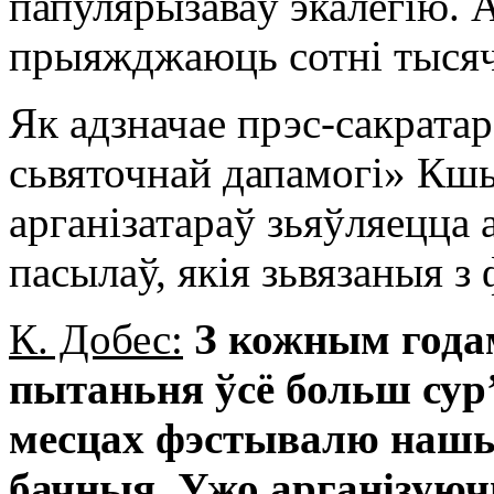
папулярызаваў экалёгію.
прыяжджаюць сотні тысяч
Як адзначае прэс-сакратар
сьвяточнай дапамогі» Кшы
арганізатараў зьяўляецц
пасылаў, якія зьвязаныя з
К. Добес:
З кожным года
пытаньня ўсё больш сур’
месцах фэстывалю наш
бачныя. Ужо арганізую