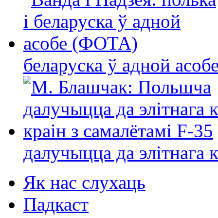
беларуска ў адной асо
далучыцца да элітнага ко
Як нас слухаць
Падкаст