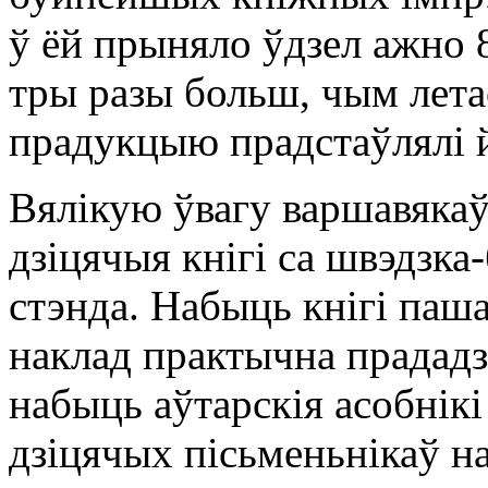
ў ёй прыняло ўдзел ажно 
тры разы больш, чым лет
прадукцыю прадстаўлялі й
Вялікую ўвагу варшавякаў
дзіцячыя кнігі са швэдзка
стэнда. Набыць кнігі паш
наклад практычна прадад
набыць аўтарскія асобнік
дзіцячых пісьменьнікаў н