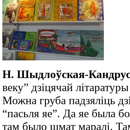
Н. Шыдлоўская-Кандрус
веку” дзіцячай літаратуры
Можна груба падзяліць дзі
“пасьля яе”. Да яе была б
там было шмат маралі. Та