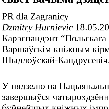
PR dla Zagranicy
Dzmitry Hurnievic
18.05.2
Карэспандэнт “Польскага 
Варшаўскім кніжным кірм
Шыдлоўскай-Кандрусевіч
У нядзелю на Нацыянальн
завершыўся чатырохдзённ
буйнейшых кніжных імпрэ