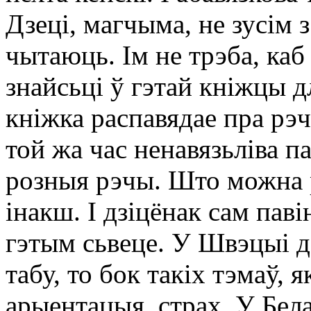
Дзеці, магчыма, не зусім 
чытаюць. Ім не трэба, каб
знайсьці ў гэтай кніжцы д
кніжка распавядае пра рэч
той жа час ненавязьліва п
розныя рэчы. Што можна р
інакш. І дзіцёнак сам пав
гэтым сьвеце. У Швэцыі д
табу, то бок такіх тэмаў, 
арыентацыя, страх. У Белар