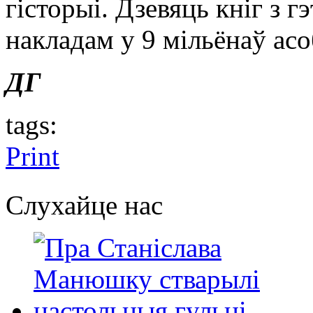
гісторыі. Дзевяць кніг з 
накладам у 9 мільёнаў асо
ДГ
tags:
Print
Слухайце нас