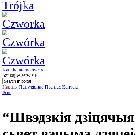
Kanały internetowe »
Szukaj
w serwisie
Навіны
Папулярнае
Пра нас
Кантакт
Print
“Швэдзкія дзіцячыя
сьвет вачыма дзяцей