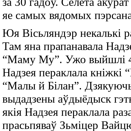
за 30 гадоў. Сёлета акура
яе самых вядомых пэрсан
Юя Вісьляндэр некалькі р
Там яна прапанавала Надз
“Маму Му”. Ужо выйшлі 4
Надзея пераклала кніжкі “
“Малы й Білан”. Дзякуюч
выдадзены аўдыёдыск гэты
якія Надзея пераклала раз
прасьпяваў Зьміцер Вайцю