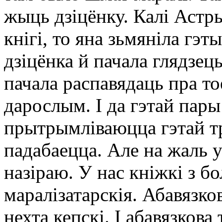
жыць дзіцёнку. Калі Астры
кнігі, то яна зьмяніла гэт
дзіцёнка й пачала глядзець
пачала распавядаць пра тое
дарослым. І да гэтай пары
прытрымліваюцца гэтай тр
падабаецца. Але на жаль у
назіраю. У нас кніжкі з б
маралізатарскія. Абавязко
нехта кепскі. І абавязкова