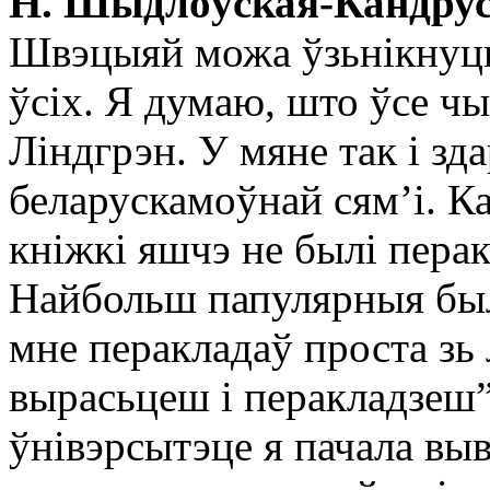
Н. Шыдлоўская-Кандрус
Швэцыяй можа ўзьнікнуць 
ўсіх. Я думаю, што ўсе ч
Ліндгрэн. У мяне так і зд
беларускамоўнай сям’і. Ка
кніжкі яшчэ не былі пера
Найбольш папулярныя былі
мне перакладаў проста зь л
вырасьцеш і перакладзеш”.
ўнівэрсытэце я пачала вы