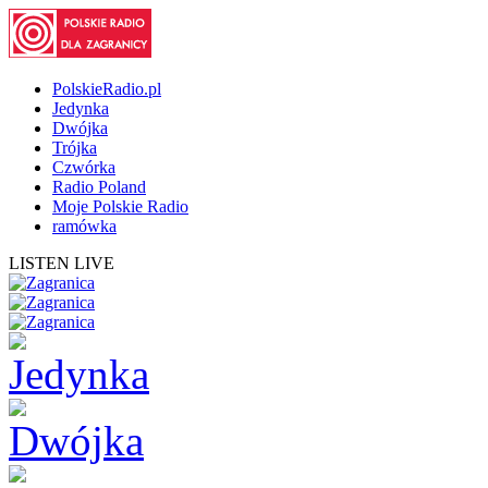
PolskieRadio.pl
Jedynka
Dwójka
Trójka
Czwórka
Radio Poland
Moje Polskie Radio
ramówka
LISTEN LIVE