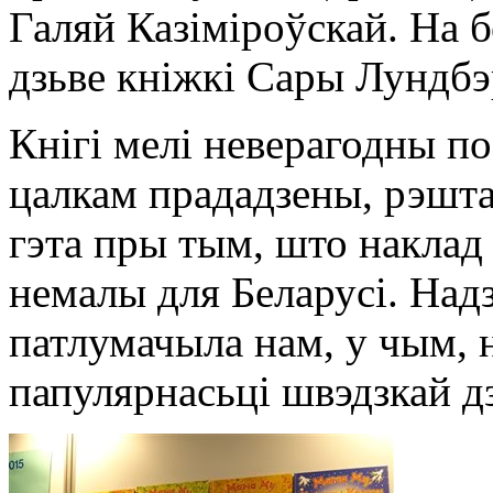
Галяй Казіміроўскай. На 
дзьве кніжкі Сары Лундбэ
Кнігі мелі неверагодны п
цалкам прададзены, рэшта 
гэта пры тым, што наклад 
немалы для Беларусі. На
патлумачыла нам, у чым, н
папулярнасьці швэдзкай дз