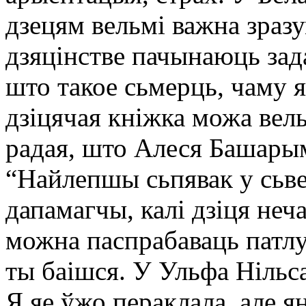
дзецям вельмі важна зраз
дзяцінстве пачынаюць зад
што такое сьмерць, чаму 
дзіцячая кніжка можа вел
радая, што Алеся Башары
“Найлепшы сьпявак у сьв
дапамагчы, калі дзіця неч
можна паспрабаваць патлу
ты баішся. У Ульфа Нільс
Я яе ўжо пераклала, але я