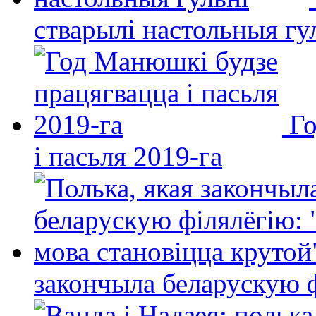
стварылі настольныя гу
Го
і пасьля 2019-га
закончыла беларускую фі