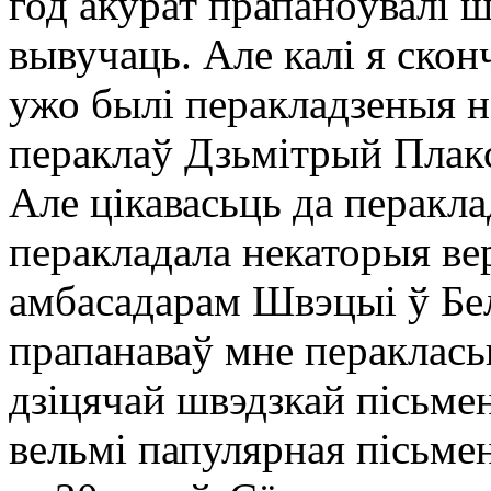
год акурат прапаноўвалі ш
вывучаць. Але калі я сконч
ужо былі перакладзеныя н
пераклаў Дзьмітрый Плак
Але цікавасьць да перакла
перакладала некаторыя ве
амбасадарам Швэцыі ў Бе
прапанаваў мне пераклась
дзіцячай швэдзкай пісьме
вельмі папулярная пісьме