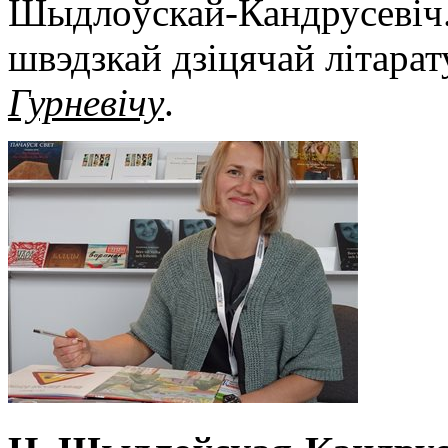
Шыдлоўскай-Кандрусевіч.
швэдзкай дзіцячай літара
Гурневічу
.