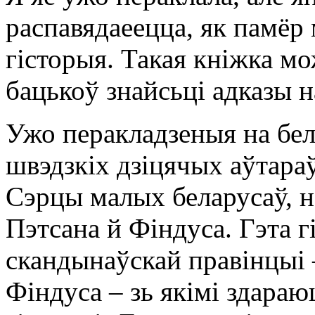
распавядаеецца, як памёр 
гісторыя. Такая кніжка м
бацькоў знайсьці адказы н
Ужо перакладзеныя на бел
швэдзкіх дзіцячых аўтараў
Сэрцы малых беларусаў, н
Пэтсана й Фіндуса. Гэта г
скандынаўскай правінцыі –
Фіндуса – зь якімі здара