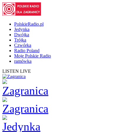
PolskieRadio.pl
Jedynka
Dwójka
Trójka
Czwórka
Radio Poland
Moje Polskie Radio
ramówka
LISTEN LIVE