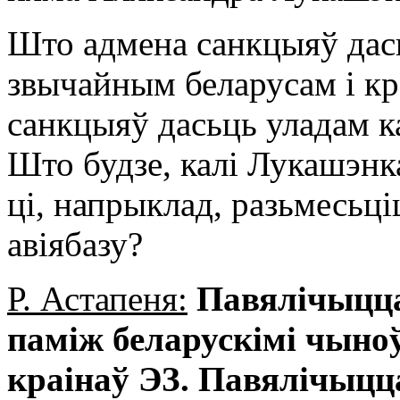
Што адмена санкцыяў дась
звычайным беларусам і кр
санкцыяў дасьць уладам к
Што будзе, калі Лукашэнка
ці, напрыклад, разьмесьці
авіябазу?
Р. Астапеня:
Павялічыцца
паміж беларускімі чыноў
краінаў ЭЗ. Павялічыцца