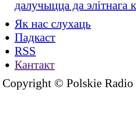
далучыцца да элітнага ко
Як нас слухаць
Падкаст
RSS
Кантакт
Copyright © Polskie Radio