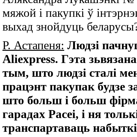
мяжой і пакупкі ў інтэрн
выхад знойдуць беларусы
Р. Астапеня:
Людзі пачну
Aliexpress. Гэта зьвязан
тым, што людзі сталі м
працэнт пакупак будзе з
што больш і больш фірм
гарадах Расеі, і ня толь
транспартаваць набыткі,