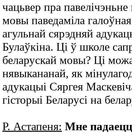
чацьвер пра павелічэньне 
мовы паведаміла галоўная
агульнай сярэдняй адукац
Булаўкіна. Ці ў школе са
беларускай мовы? Ці можа 
нявыкананай, як мінулаго
адукацыі Сяргея Маскевіч
гісторыі Беларусі на бела
Р. Астапеня:
Мне падаецц