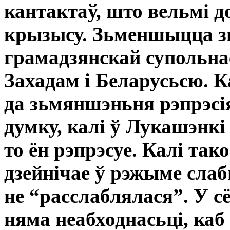
кантактаў, што вельмі д
крызысу. Зьменшыцца з
грамадзянскай супольна
Захадам і Беларусьсю. Ка
да зьмяншэньня рэпрэсія
думку, калі ў Лукашэнкі
то ён рэпрэсуе. Калі так
дзейнічае ў рэжыме сла
не “расслаблялася”. У 
няма неабходнасьці, каб 