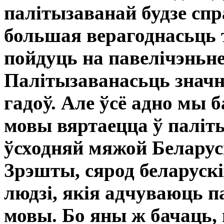
палітызаванай будзе сп
большая верагоднасьць 
пойдуць на павелічэньне
Палітызаванасьць значн
гадоў. Але ўсё адно мы 
мовы вяртаецца ў паліт
ўсходняй мяжой Беларус
Зрэшты, сярод беларуск
людзі, якія адчуваюць 
мовы. Бо яны ж бачаць,