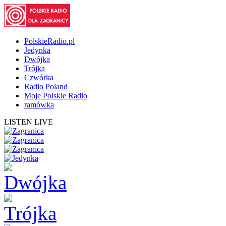
PolskieRadio.pl
Jedynka
Dwójka
Trójka
Czwórka
Radio Poland
Moje Polskie Radio
ramówka
LISTEN LIVE