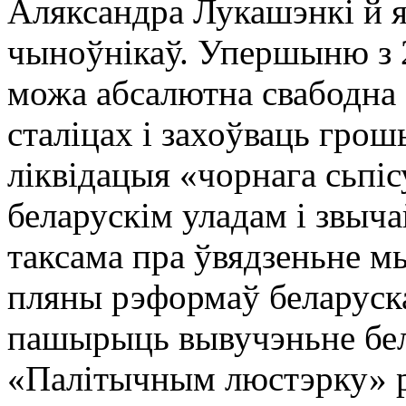
Аляксандра Лукашэнкі й я
чыноўнікаў. Упершыню з 2
можа абсалютна свабодна 
сталіцах і захоўваць грош
ліквідацыя «чорнага сьпі
беларускім уладам і звыч
таксама пра ўвядзеньне мы
пляны рэформаў беларуска
пашырыць вывучэньне бел
«Палітычным люстэрку» 