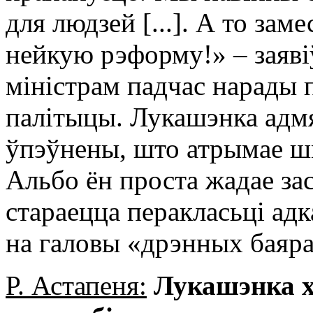
для людзей [...]. А то зам
нейкую рэформу!» – заяв
міністрам падчас нарады 
палітыцы. Лукашэнка адм
ўпэўнены, што атрымае 
Альбо ён проста жадае за
стараецца перакласьці ад
на галовы «дрэнных баяр
Р. Астапеня:
Лукашэнка х