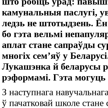
што робіць урад: павыш
камунальныя паслугі, у
ледзь не штотыдзень. Ён
бо гэта вельмі непапуля
аплат стане сапраўды су
многіх сем’яў у Беларус
Лукашэнка й беларусы 
рэформамі. Гэта могуць
З наступнага навучальнаг
ў пачатковай школе стане с