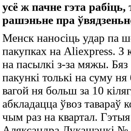
усё ж пачне гэта рабіць
рашэньне пра ўвядзеньн
Менск наносіць удар па ш
пакупках на Aliexpress. З
на пасылкі з-за мяжы. Бя
пакункі толькі на суму ня 
вагой ня больш за 10 кіля
абкладацца ўвоз тавараў 
чым раз на квартал. Гэтыя
Аляксандра Лукашэнкі № 4