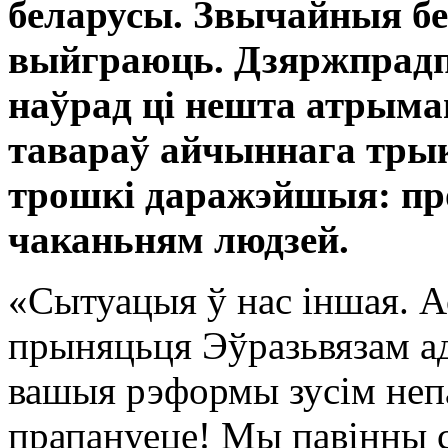
беларусы. Звычайныя бе
выйграюць. Дзяржпрадп
наўрад ці нешта атрыма
тавараў айчыннага трык
трошкі даражэйшыя: про
чаканьням людзей.
«Сытуацыя ў нас іншая. А
прыняцьця Эўразьвязам ад
вашыя рэформы зусім непа
прапануеце! Мы павінны 