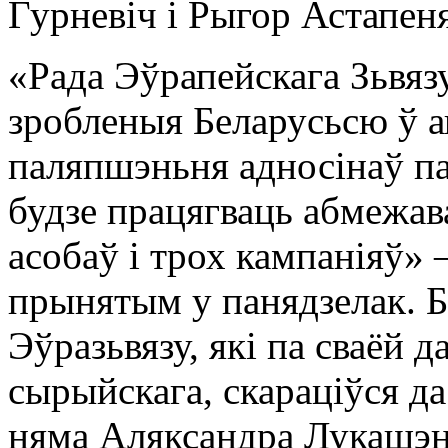
Гурневіч і Рыгор Астапеня
«Рада Эўрапейскага Зьвяз
зробленыя Беларусьсю ў а
паляпшэньня адносінаў па
будзе працягваць абмежа
асобаў і трох кампаніяў» 
прынятым у панядзелак. Б
Эўразьвязу, які па сваёй 
сырыйскага, скараціўся да
няма Аляксандра Лукашэн