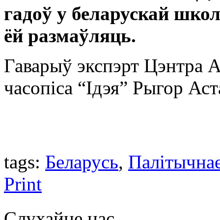
гадоў у беларускай шко
ёй размаўляць.
Гаварыў экспэрт Цэнтра А
часопіса “Ідэя” Рыгор Аст
tags:
Беларусь
,
Палітычна
Print
Слухайце нас