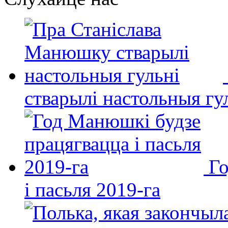
стварылі настольныя гу
Го
і пасьля 2019-га