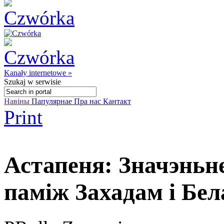
Kanały internetowe »
Szukaj
w serwisie
Навіны
Папулярнае
Пра нас
Кантакт
Print
Астапеня: Значэньн
паміж Захадам і Бе