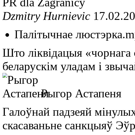
PR dla Zagranicy
Dzmitry Hurnievic
17.02.2
Палітычнае люстэрка.m
Што ліквідацыя «чорнага 
беларускім уладам і звыч
Рыгор Астапеня
Галоўнай падзеяй мінулых 
скасаваньне санкцыяў Эўр