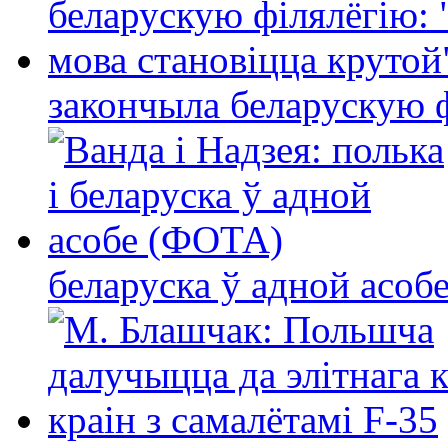
закончыла беларускую фі
беларуска ў адной асо