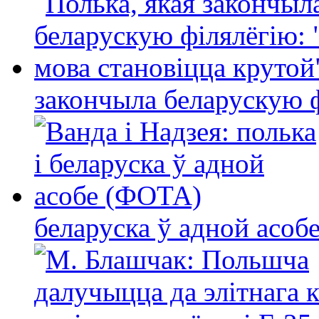
закончыла беларускую фі
беларуска ў адной асо