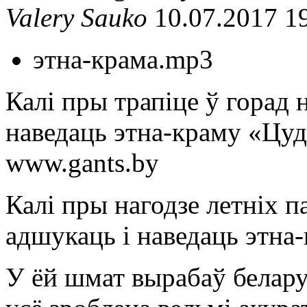
Valery Sauko
10.07.2017 1
этна-крама.mp3
Калі пры трапіце ў горад 
наведаць этна-краму «Цуд
www.gants.by
Калі пры нагодзе летніх п
адшукаць і наведаць этна
У ёй шмат вырабаў белар