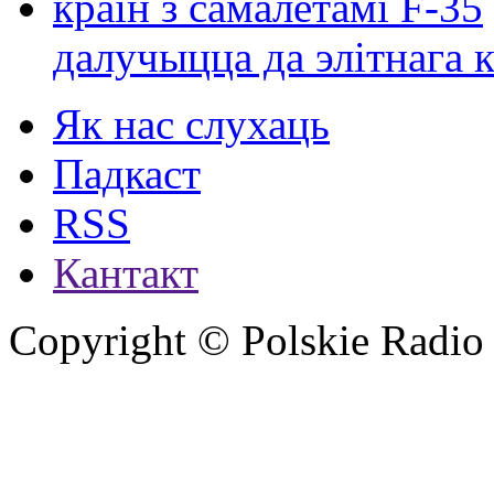
далучыцца да элітнага ко
Як нас слухаць
Падкаст
RSS
Кантакт
Copyright © Polskie Radio