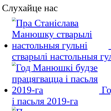
Слухайце нас
стварылі настольныя гу
Го
і пасьля 2019-га