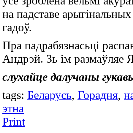
усё зроблена вельмі акура
на падставе арыгінальных 
гадоў.
Пра падрабязнасьці распа
Андрэй. Зь ім размаўляе 
слухайце далучаны гукав
tags:
Беларусь
,
Горадня
,
н
этна
Print