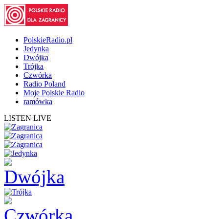
PolskieRadio.pl
Jedynka
Dwójka
Trójka
Czwórka
Radio Poland
Moje Polskie Radio
ramówka
LISTEN LIVE