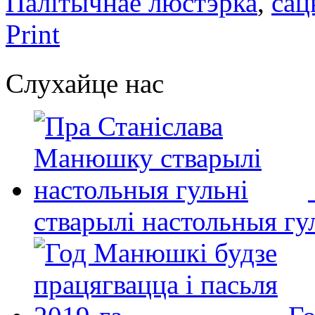
Палітычнае люстэрка
,
сац
Print
Слухайце нас
стварылі настольныя гу