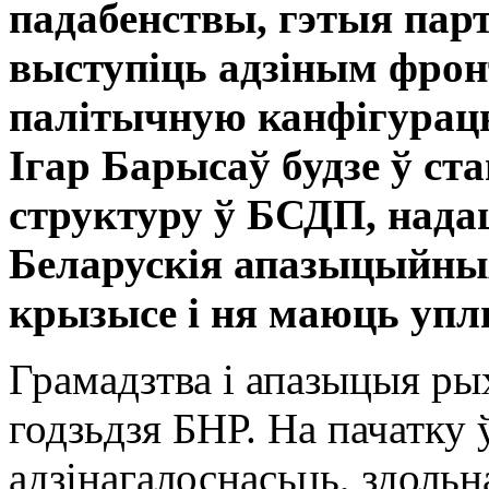
падабенствы, гэтыя парт
выступіць адзіным фрон
палітычную канфігурацы
Ігар Барысаў будзе ў ст
структуру ў БСДП, нада
Беларускія апазыцыйныя
крызысе і ня маюць упл
Грамадзтва і апазыцыя ры
годзьдзя БНР. На пачатку ў
адзінагалоснасьць, здольн