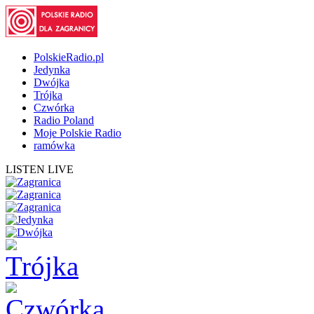
PolskieRadio.pl
Jedynka
Dwójka
Trójka
Czwórka
Radio Poland
Moje Polskie Radio
ramówka
LISTEN LIVE