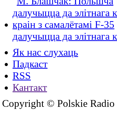
далучыцца да элітнага ко
Як нас слухаць
Падкаст
RSS
Кантакт
Copyright © Polskie Radio