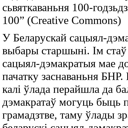
сьвяткаваньня 100-годзьд
100” (Creative Commons)
У Беларускай сацыял-дэм
выбары старшыні. Ім стаў 
сацыял-дэмакратыя мае д
пачатку заснаваньня БНР.
калі ўлада перайшла да ба
дэмакратаў могуць быць 
грамадзтве, таму ўлады зр
беларускі сацыял-дэмакра