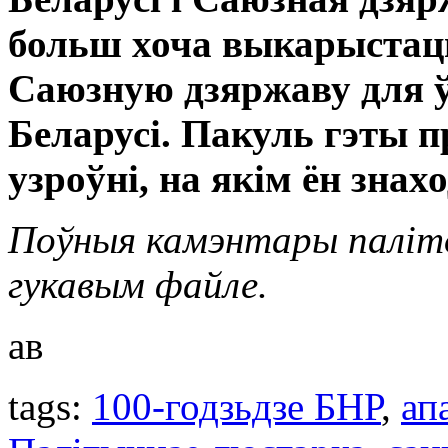
больш хоча выкарыстац
Саюзную дзяржаву для 
Беларусі. Пакуль гэты п
узроўні, на якім ён знах
Поўныя камэнтары паліто
гукавым файле.
ав
tags:
100-годзьдзе БНР
,
ап