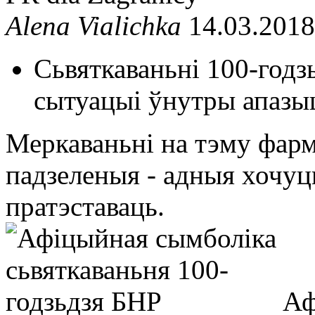
Alena Vialichka
14.03.2018
Сьвяткаваньні 100-годз
сытуацыі ўнутры апазы
Меркаваньні на тэму фарм
падзеленыя - адныя хочуц
пратэставаць.
Аф