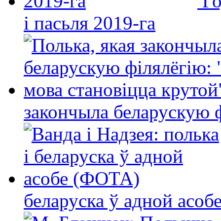
Го
і пасьля 2019-га
закончыла беларускую фі
беларуска ў адной асо