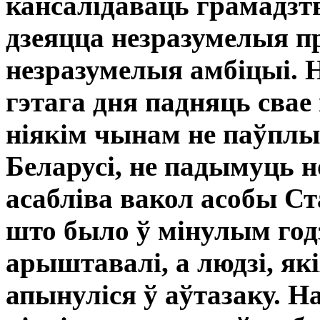
кансалідаваць грамадзтв
дзеяцца незразумелыя п
незразумелыя амбіцыі. 
гэтага дня падняць свае
ніякім чынам не паўплы
Беларусі, не падымуць н
асабліва вакол асобы Ст
што было ў мінулым годз
арыштавалі, а людзі, як
апынуліся ў аўтазаку. Н