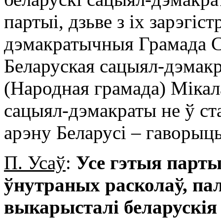
партыі, дзьве з іх зарэгіс
дэмакратычныя Грамада С
Беларуская сацыял-дэмак
(Народная грамада) Мікал
сацыял-дэмакраты не ў ст
арэну Беларусі – гаворыць
П. Усаў
:
Усе гэтыя парты
ўнутраных расколаў, па
выкарысталі беларускія