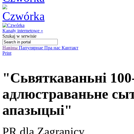
Kanały internetowe »
Szukaj
w serwisie
Навіны
Папулярнае
Пра нас
Кантакт
Print
"Сьвяткаваньні 100
адлюстраваньне сы
апазыцыі"
PR dla Zagranicy