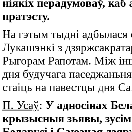
ніякіх перадумоваў, каб
пратэсту.
На гэтым тыдні адбылася 
Лукашэнкі з дзяржсакрат
Рыгорам Рапотам. Між ін
дня будучага паседжаньн
стаіць на павестцы дня С
П. Усаў
:
У адносінах Бела
крызысныя зьявы, зусім 
Беларусі і Саюзная дзяр