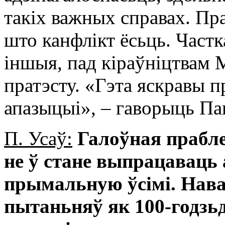
такіх важных справах. Пра
што канфлікт ёсьць. Частк
іншыя, пад кіраўніцтвам М
пратэсту. «Гэта яскравы п
апазыцыі», – гаворыць Пав
П. Усаў:
Галоўная прабл
не ў стане выпрацаваць 
прымальную ўсімі. Нава
пытаньняў як 100-годзьд