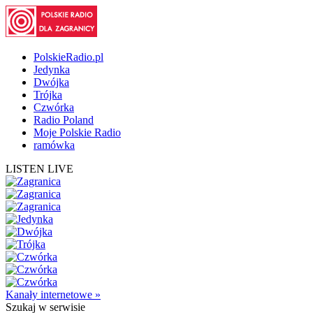
PolskieRadio.pl
Jedynka
Dwójka
Trójka
Czwórka
Radio Poland
Moje Polskie Radio
ramówka
LISTEN LIVE
Kanały internetowe »
Szukaj
w serwisie