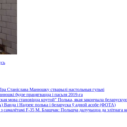
усь
Пра Станіслава Манюшку стварылі настольныя гульні
нюшкі будзе працягвацца і пасьля 2019-га
Полька, якая закончыла беларускую 
Ванда і Надзея: полька і беларуска ў адной асобе (ФОТА)
М. Блашчак: Польшча далучыцца да элітнага кол