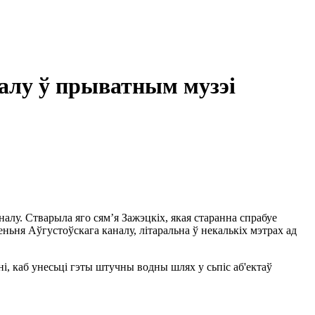
налу ў прыватным музэі
у. Стварыла яго сям’я Зажэцкіх, якая старанна спрабуе
ьня Аўгустоўскага каналу, літаральна ў некалькіх мэтрах ад
і, каб унесьці гэты штучны водны шлях у сьпіс аб'ектаў