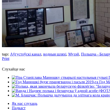
tags:
Аўгустоўскі канал
,
водныя шляхі
,
Музэй
,
Польшча - Белар
Print
Слухайце нас
Год Ма
Як нас слухаць
Падкаст