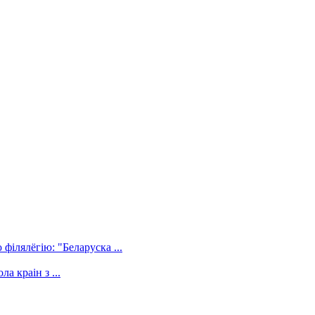
філялёгію: "Беларуска ...
а краін з ...